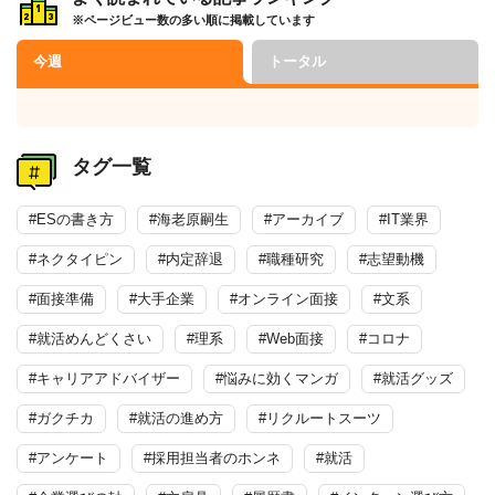
※ページビュー数の多い順に掲載しています
今週
トータル
タグ一覧
#ESの書き方
#海老原嗣生
#アーカイブ
#IT業界
#ネクタイピン
#内定辞退
#職種研究
#志望動機
#面接準備
#大手企業
#オンライン面接
#文系
#就活めんどくさい
#理系
#Web面接
#コロナ
#キャリアアドバイザー
#悩みに効くマンガ
#就活グッズ
#ガクチカ
#就活の進め方
#リクルートスーツ
#アンケート
#採用担当者のホンネ
#就活