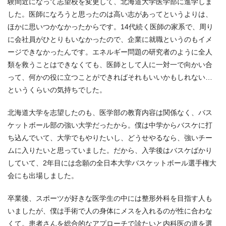
験間近になって志望校を変更して、北海道大学医学部に進学しま
した。医師になろうと思ったのは高い志があってというよりは、
ほかに思いつかなかったからです。14代続く医師の家系で、周り
に会社員がひとりもいなかったので、企業に就職というのもイメ
ージできなかったんです。エネルギー問題の研究者のように全人
類を救うことはできなくても、医師として人に一対一で向かい合
って、何かの役に立つことができればそれもいいかもしれない…
というくらいの気持ちでした。
北海道大学を志望したのも、医学部の教育内容は関係なく、バス
ケットボール部の強い大学だったから。僕は中学からバスケに打
ち込んでいて、大学でもやりたいし、どうせやるなら、強いチー
ムに入りたいと思っていました。だから、入学後はバスケばかり
していて、2年目には念願の全日本大学バスケットボール選手権大
会にも出場しました。
卒業後、スポーツが好きな医学生の中には整形外科を目指す人も
いましたが、僕は手術で人の身体にメスを入れるのが性に合わな
くて。患者さんを総合的なアプローチで診たいと内科医の道を選