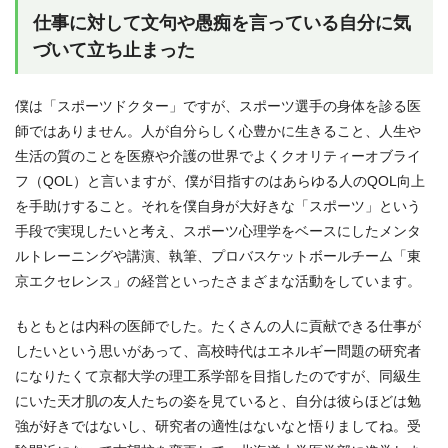
仕事に対して文句や愚痴を言っている自分に気
づいて立ち止まった
僕は「スポーツドクター」ですが、スポーツ選手の身体を診る医
師ではありません。人が自分らしく心豊かに生きること、人生や
生活の質のことを医療や介護の世界でよくクオリティーオブライ
フ（QOL）と言いますが、僕が目指すのはあらゆる人のQOL向上
を手助けすること。それを僕自身が大好きな「スポーツ」という
手段で実現したいと考え、スポーツ心理学をベースにしたメンタ
ルトレーニングや講演、執筆、プロバスケットボールチーム「東
京エクセレンス」の経営といったさまざまな活動をしています。
もともとは内科の医師でした。たくさんの人に貢献できる仕事が
したいという思いがあって、高校時代はエネルギー問題の研究者
になりたくて京都大学の理工系学部を目指したのですが、同級生
にいた天才肌の友人たちの姿を見ていると、自分は彼らほどは勉
強が好きではないし、研究者の適性はないなと悟りましてね。受