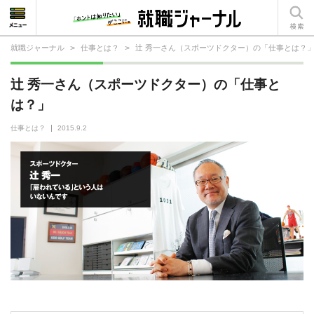
就職ジャーナル
>
仕事とは？
>
辻 秀一さん（スポーツドクター）の「仕事とは？
就活相談
辻 秀一さん（スポーツドクター）の「仕事と
就活ノウハウ
は？」
仕事の選び方・ヒント
仕事とは？
2015.9.2
仕事とは？
就活コラム