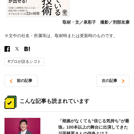
取材・文／泉彩子 撮影／刑部友康
※文中の社名・所属等は、取材時または更新時のものです。
#プロが語るシゴト
前の記事
次の記事
投
稿
こんな記事も読まれています
ナ
ビ
「根拠がなくても“信じる気持ち”が最
ゲ
強」100本以上の舞台に出演してきた
ー
川平慈英さんの信条とは？