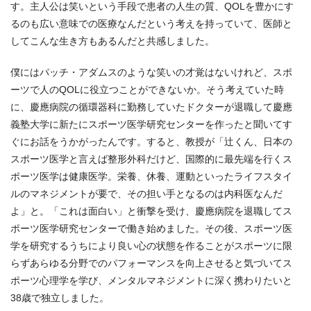
す。主人公は笑いという手段で患者の人生の質、QOLを豊かにす
るのも広い意味での医療なんだという考えを持っていて、医師と
してこんな生き方もあるんだと共感しました。
僕にはパッチ・アダムスのような笑いの才覚はないけれど、スポ
ーツで人のQOLに役立つことができないか。そう考えていた時
に、慶應病院の循環器科に勤務していたドクターが退職して慶應
義塾大学に新たにスポーツ医学研究センターを作ったと聞いてす
ぐにお話をうかがったんです。すると、教授が「辻くん、日本の
スポーツ医学と言えば整形外科だけど、国際的に最先端を行くス
ポーツ医学は健康医学。栄養、休養、運動といったライフスタイ
ルのマネジメントが要で、その担い手となるのは内科医なんだ
よ」と。「これは面白い」と衝撃を受け、慶應病院を退職してス
ポーツ医学研究センターで働き始めました。その後、スポーツ医
学を研究するうちにより良い心の状態を作ることがスポーツに限
らずあらゆる分野でのパフォーマンスを向上させると気づいてス
ポーツ心理学を学び、メンタルマネジメントに深く携わりたいと
38歳で独立しました。