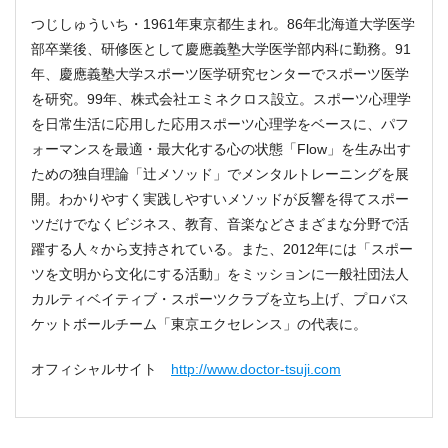
つじしゅういち・1961年東京都生まれ。86年北海道大学医学
部卒業後、研修医として慶應義塾大学医学部内科に勤務。91
年、慶應義塾大学スポーツ医学研究センターでスポーツ医学
を研究。99年、株式会社エミネクロス設立。スポーツ心理学
を日常生活に応用した応用スポーツ心理学をベースに、パフ
ォーマンスを最適・最大化する心の状態「Flow」を生み出す
ための独自理論「辻メソッド」でメンタルトレーニングを展
開。わかりやすく実践しやすいメソッドが反響を得てスポー
ツだけでなくビジネス、教育、音楽などさまざまな分野で活
躍する人々から支持されている。また、2012年には「スポー
ツを文明から文化にする活動」をミッションに一般社団法人
カルティベイティブ・スポーツクラブを立ち上げ、プロバス
ケットボールチーム「東京エクセレンス」の代表に。
オフィシャルサイト
http://www.doctor-tsuji.com