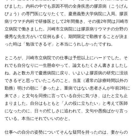
びました。内科の中でも原因不明の全身疾患の膠原病（こうげん
びょう）の専門医になりたくて、慶應義塾大学病院に入局。膠原
病リウマチ内科で研修医として2年間働き、その後2年間は川崎市
立病院で働きました。川崎市立病院には膠原病リウマチの分野の
優秀な先生方がいて症例も多く、期間限定で勤務することが決ま
った時は「勉強できるぞ」と本当にうれしかったですね。
ところが、川崎市立病院での仕事は予想以上にハードでした。そ
れでも自分なりに一生懸命やって、論文もたくさん書きましたし
ね。あと数カ月で慶應病院に戻り、いよいよ膠原病の研究に没頭
できるぞと思っていたころのこと。当直（通常の診療時間以外の
勤務）明けの朝に「参ったよ。重病ではない患者さんが午前2時に
来てさ」と文句を同僚に言っている自分に気づき、はたと立ち止
まりました。自分はもともと「人の役に立ちたい」と考えて医師
になったのに、日々の忙しさに追われて、文句や愚痴ばかり言っ
ている。本当にそれでいいのかと。
仕事への自分の姿勢についてそんな疑問を持ったのは、妻からの