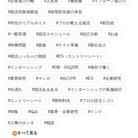
#企業選びの軸
#文房具
#履歴書
#インターン選び方
#就活失敗体験談
#採用担当者の本音
#学生のリアルボイス
#プロが教える就活
#初任給
#一般常識
#就活スケジュール
#自己分析
#お金
#時事問題
#面接
#テスト準備
#新社会人
#就活ぶっちゃけ相談
#ES（エントリーシート）
#インターンシップ
#OB・OG訪問
#海外で働く
#業界研究
#マンガ
#自己PR
#ES
#企業研究
#出遅れ
#就活あるある
#インターンシップの私服紹介
#エントリーシート
#曽和利光
#プロが語るシゴト
#特集
#悩み
#業界・企業研究
#インド
#人事のホンネ
#相談
すべて見る