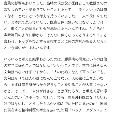
言葉の影響もありました。当時の僕は父が医師として教授までの
ぼりつめていく姿を見ていたこともあって、「働くというのは偉
くなることだ」という考えを持っていました。「人の役に立ちた
い」と本気で思っていたし、医療自体は嫌いではなかったけれ
ど、働くことの源泉が社会的地位にあったんですね。ところが、
当時毎日のように妻から「そんなに偉くなってどうするの？」と
言われ、トップをひたすら目指すことに何の意味があるんだろう
という思いが生まれたんです。
いろいろと考えた結果わかったのは、膠原病の研究というのは僕
の本当に好きことではないんだということです。本当に好きなら
文句は出ないはずですから。「人のため」なんて言っていても、
文句ばかりでは人の役になんて立てない。人の役に立ちたいな
ら、まずは僕自身が心から好きなことをやることが大事じゃない
かと。そこで、「自分が好きなことは何だろう」と考えて思い浮
かんだのが「スポーツ」でした。でも、整形外科医になりたいわ
けではないし、どうしたものかと悩んでいた時に見たのが、米国
に実在する精神科医の半生を描いた映画『パッチ・アダムス』で