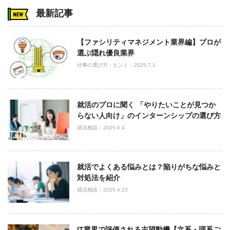
最新記事
【ファシリティマネジメント業界編】プロが
選ぶ隠れ優良業界
仕事の選び方・ヒント
2025.7.1
就活のプロに聞く 「やりたいことが見つか
らない人向け」のインターンシップの選び方
就活相談
2025.6.4
就活でよくある悩みとは？陥りがちな悩みと
対処法を紹介
就活相談
2025.4.23
IT業界で評価される志望動機【文系・理系ご