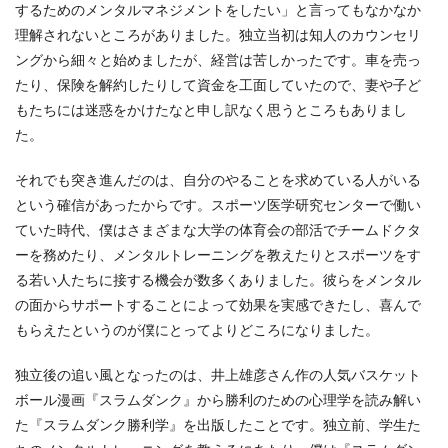
するためのメンタルマネジメントをしたい」と言ってもなかなか
理解されないところがありました。独立当初は知人のカウンセリ
ングから細々と始めましたが、経営は苦しかったです。車を売っ
たり、保険を解約したりして資金を工面していたので、妻や子ど
もたちには迷惑をかけたなと申し訳なく思うところもありまし
た。
それでも突き進んだのは、自分のやることを求めている人がいる
という確信があったからです。スポーツ医学研究センターで働い
ていた時代、僕はさまざまな大学の体育会の部活でチームドクタ
ーを務めたり、メンタルトレーニングを教えたりとスポーツをす
る若い人たちに接する機会が数多くありました。彼らをメンタル
の面からサポートすることによって効果を実感できたし、喜んで
もらえたというのが僕にとってよりどころになりました。
独立後の追い風となったのは、井上雄彦さん作の人気バスケット
ボール漫画『スラムダンク』から勝利のための心理学を読み解い
た『スラムダンク勝利学』を出版したことです。独立前、学生た