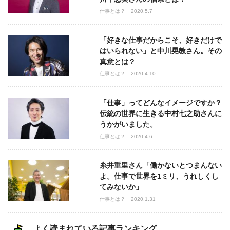
シ
仕事とは？
2020.5.7
ョ
ン
「好きな仕事だからこそ、好きだけで
はいられない」と中川晃教さん。その
真意とは？
仕事とは？
2020.4.10
「仕事」ってどんなイメージですか？
伝統の世界に生きる中村七之助さんに
うかがいました。
仕事とは？
2020.4.6
糸井重里さん「働かないとつまんない
よ。仕事で世界を1ミリ、うれしくし
てみないか」
仕事とは？
2020.1.31
よく読まれている記事ランキング