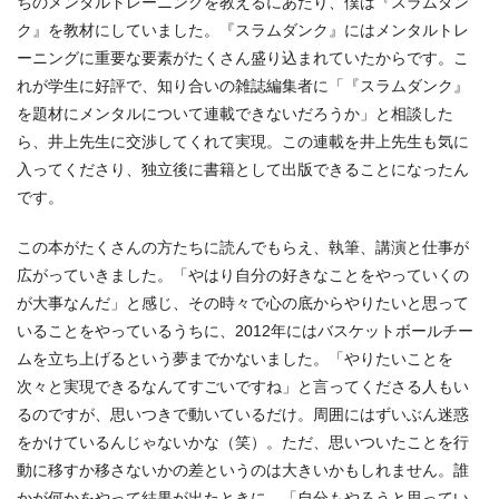
ちのメンタルトレーニングを教えるにあたり、僕は『スラムダン
ク』を教材にしていました。『スラムダンク』にはメンタルトレ
ーニングに重要な要素がたくさん盛り込まれていたからです。こ
れが学生に好評で、知り合いの雑誌編集者に「『スラムダンク』
を題材にメンタルについて連載できないだろうか」と相談した
ら、井上先生に交渉してくれて実現。この連載を井上先生も気に
入ってくださり、独立後に書籍として出版できることになったん
です。
この本がたくさんの方たちに読んでもらえ、執筆、講演と仕事が
広がっていきました。「やはり自分の好きなことをやっていくの
が大事なんだ」と感じ、その時々で心の底からやりたいと思って
いることをやっているうちに、2012年にはバスケットボールチー
ムを立ち上げるという夢までかないました。「やりたいことを
次々と実現できるなんてすごいですね」と言ってくださる人もい
るのですが、思いつきで動いているだけ。周囲にはずいぶん迷惑
をかけているんじゃないかな（笑）。ただ、思いついたことを行
動に移すか移さないかの差というのは大きいかもしれません。誰
かが何かをやって結果が出たときに、「自分もやろうと思ってい