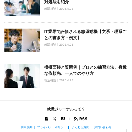
対処法を紹介
就活相談
2025.4.23
IT業界で評価される志望動機【文系・理系ご
との書き方・例文】
就活相談
2025.4.23
模擬面接と質問例｜プロとの練習方法、身近
な依頼先、一人でのやり方
就活相談
2025.4.23
就職ジャーナルって？
利用規約
プライバシーポリシー
よくある質問
お問い合わせ