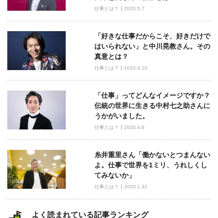
シ
仕事とは？
2020.5.7
ョ
ン
「好きな仕事だからこそ、好きだけで
はいられない」と中川晃教さん。その
真意とは？
仕事とは？
2020.4.10
「仕事」ってどんなイメージですか？
伝統の世界に生きる中村七之助さんに
うかがいました。
仕事とは？
2020.4.6
糸井重里さん「働かないとつまんない
よ。仕事で世界を1ミリ、うれしくし
てみないか」
仕事とは？
2020.1.31
よく読まれている記事ランキング