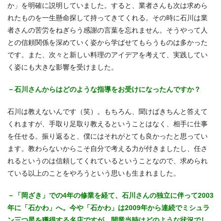
か」を明確に説明していました。すると、業者さんも次は求めら
れたものを一生懸命探して持ってきてくれる。その時に石川は業
者さんの苦労をねぎらう感謝の言葉を忘れません。そうやって人
との信頼関係を深めていく姿から学ばせてもらうものは多かった
です。また、次々と新しい料理のアイデアを考えて、実践してい
く姿にも大きな影響を受けました。
－石川さんからはどのような指導をお受けになったんですか？
石川は教えないんです（笑）。もちろん、聞けばきちんと答えて
くれますが、手取り足取り教えるということはなく、相手に仕事
を任せる。振り返ると、僕にはそれがとても良かったと思ってい
ます。教わらないからこそ自分で考える力が付きましたし、任さ
れるというのは信頼してくれているということなので、求められ
ている以上のことをやろうという思いも生まれました。
－「岡ざき」での4年の修業を経て、石川さんの独立に伴って2003
年に「石かわ」へ。今や「石かわ」は2009年から連続でミシュラ
ン三つ星を獲得する名店ですが、開業当時はどのような状況でし