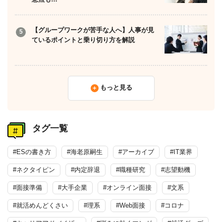
【グループワークが苦手な人へ】人事が見
ているポイントと乗り切り方を解説
もっと見る
タグ一覧
#ESの書き方
#海老原嗣生
#アーカイブ
#IT業界
#ネクタイピン
#内定辞退
#職種研究
#志望動機
#面接準備
#大手企業
#オンライン面接
#文系
#就活めんどくさい
#理系
#Web面接
#コロナ