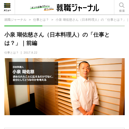
就職ジャーナル
>
仕事とは？
>
小泉 瑚佑慈さん（日本料理人）の「仕事とは？」
就活相談
小泉 瑚佑慈さん（日本料理人）の「仕事と
就活ノウハウ
は？」｜前編
仕事の選び方・ヒント
仕事とは？
2017.8.22
仕事とは？
就活コラム