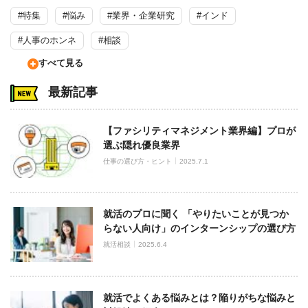
#特集
#悩み
#業界・企業研究
#インド
#人事のホンネ
#相談
すべて見る
最新記事
【ファシリティマネジメント業界編】プロが
選ぶ隠れ優良業界
仕事の選び方・ヒント
2025.7.1
就活のプロに聞く 「やりたいことが見つか
らない人向け」のインターンシップの選び方
就活相談
2025.6.4
就活でよくある悩みとは？陥りがちな悩みと