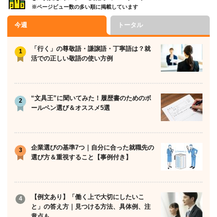
※ページビュー数の多い順に掲載しています
今週
トータル
「行く」の尊敬語・謙譲語・丁寧語は？就
活での正しい敬語の使い方例
“文具王”に聞いてみた！履歴書のためのボ
ールペン選び＆オススメ5選
企業選びの基準7つ｜自分に合った就職先の
選び方＆重視すること【事例付き】
【例文あり】「働く上で大切にしたいこ
と」の答え方｜見つける方法、具体例、注
意点も…