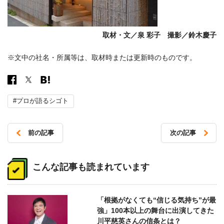
取材・文／泉 彩子 撮影／鈴木慶子
※文中の社名・所属等は、取材時または更新時のものです。
#プロが語るシゴト
前の記事
次の記事
投
稿
こんな記事も読まれています
ナ
ビ
「根拠がなくても“信じる気持ち”が最
ゲ
強」100本以上の舞台に出演してきた
ー
川平慈英さんの信条とは？