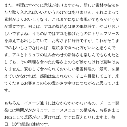
また、料理はすべてに意味がありますから、新しい素材や技法を
ただ取り入れればいいというわけではありません。それによって
素材がよりおいしくなり、これまでにない表現ができるかどうか
が重要です。例えば、アユの塩焼きは夏の風物詩で、やはりおい
しいですよね。うちの店ではアユを揚げたものにトリュフソース
を添えてお出ししていて、お客さまに好評ですが、これがそこま
でのおいしさでなければ、塩焼きで食べた方がいいと思うんで
す。アユとトリュフの組み合わせの新鮮さを楽しんでもらえたと
しても、その料理を食べたお客さまの心が動かなければ意味はあ
りません。安心して食べられておいしい定番料理の「最高」を超
えていかなければ、感動は生まれない。そこを目指してこそ、来
てくださるお客さまの心の豊かさや幸せにつながると思っていま
す。
もちろん、イメージ通りにはなかなかいかないもの。メニュー開
発には時間がかかります。コースメニューの構成も、お客さまに
お出しして反応が少し薄ければ、すぐに変えたりしますよ。毎
日、試行錯誤の連続です。