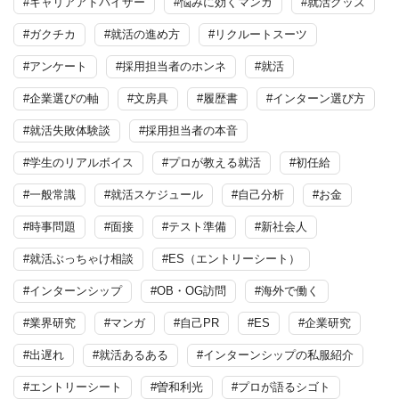
#キャリアアドバイザー
#悩みに効くマンガ
#就活グッズ
#ガクチカ
#就活の進め方
#リクルートスーツ
#アンケート
#採用担当者のホンネ
#就活
#企業選びの軸
#文房具
#履歴書
#インターン選び方
#就活失敗体験談
#採用担当者の本音
#学生のリアルボイス
#プロが教える就活
#初任給
#一般常識
#就活スケジュール
#自己分析
#お金
#時事問題
#面接
#テスト準備
#新社会人
#就活ぶっちゃけ相談
#ES（エントリーシート）
#インターンシップ
#OB・OG訪問
#海外で働く
#業界研究
#マンガ
#自己PR
#ES
#企業研究
#出遅れ
#就活あるある
#インターンシップの私服紹介
#エントリーシート
#曽和利光
#プロが語るシゴト