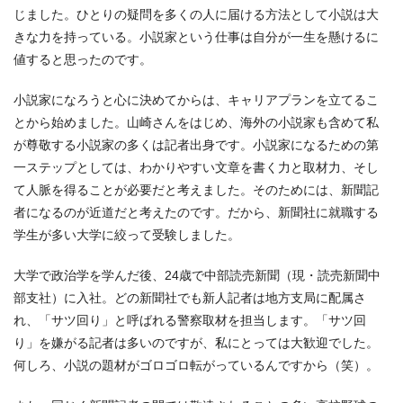
じました。ひとりの疑問を多くの人に届ける方法として小説は大
きな力を持っている。小説家という仕事は自分が一生を懸けるに
値すると思ったのです。
小説家になろうと心に決めてからは、キャリアプランを立てるこ
とから始めました。山崎さんをはじめ、海外の小説家も含めて私
が尊敬する小説家の多くは記者出身です。小説家になるための第
一ステップとしては、わかりやすい文章を書く力と取材力、そし
て人脈を得ることが必要だと考えました。そのためには、新聞記
者になるのが近道だと考えたのです。だから、新聞社に就職する
学生が多い大学に絞って受験しました。
大学で政治学を学んだ後、24歳で中部読売新聞（現・読売新聞中
部支社）に入社。どの新聞社でも新人記者は地方支局に配属さ
れ、「サツ回り」と呼ばれる警察取材を担当します。「サツ回
り」を嫌がる記者は多いのですが、私にとっては大歓迎でした。
何しろ、小説の題材がゴロゴロ転がっているんですから（笑）。