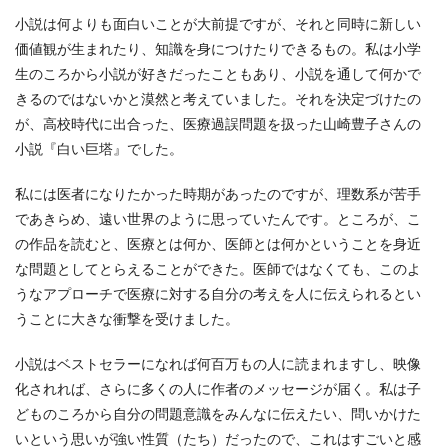
小説は何よりも面白いことが大前提ですが、それと同時に新しい
価値観が生まれたり、知識を身につけたりできるもの。私は小学
生のころから小説が好きだったこともあり、小説を通して何かで
きるのではないかと漠然と考えていました。それを決定づけたの
が、高校時代に出合った、医療過誤問題を扱った山崎豊子さんの
小説『白い巨塔』でした。
私には医者になりたかった時期があったのですが、理数系が苦手
であきらめ、遠い世界のように思っていたんです。ところが、こ
の作品を読むと、医療とは何か、医師とは何かということを身近
な問題としてとらえることができた。医師ではなくても、このよ
うなアプローチで医療に対する自分の考えを人に伝えられるとい
うことに大きな衝撃を受けました。
小説はベストセラーになれば何百万もの人に読まれますし、映像
化されれば、さらに多くの人に作者のメッセージが届く。私は子
どものころから自分の問題意識をみんなに伝えたい、問いかけた
いという思いが強い性質（たち）だったので、これはすごいと感