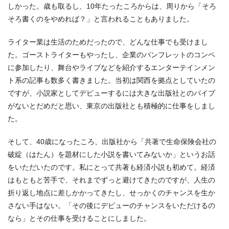
しかった。歳も取るし、10年たったころからは、周りから「そろ
そろ書くのをやめれば？」と言われることもありました。
ライター業は生活のためだったので、どんな仕事でも受けまし
た。ゴーストライターもやったし、企業のパンフレットのコンペ
に参加したり、舞台やライブなどを紹介するエンターテインメン
ト系の記事も数多く書きました。当初は関西を拠点としていたの
ですが、小説家としてデビューするには大きな出版社とのパイプ
がないとだめだと思い、東京の出版社とも積極的に仕事をしまし
た。
そして、40歳になったころ、出版社から「共著で生命保険会社の
破綻（はたん）を題材にした小説を書いてみないか」というお話
をいただいたのです。私にとって共著も経済小説も初めて。経済
はもともと苦手で、それまでずっと避けてきたのですが、人生の
折り返し地点に差しかかってきたし、せっかくのチャンスを生か
さない手はない。「その後にデビューのチャンスをいただけるの
なら」とその仕事を受けることにしました。