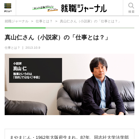
就職ジャーナル
>
仕事とは？
>
真山仁さん（小説家）の「仕事とは？」
就活相談
真山仁さん（小説家）の「仕事とは？」
就活ノウハウ
仕事とは？
2013.10.9
仕事の選び方・ヒント
仕事とは？
就活コラム
まやまじん・1962年大阪府生まれ。87年、同志社大学法学部