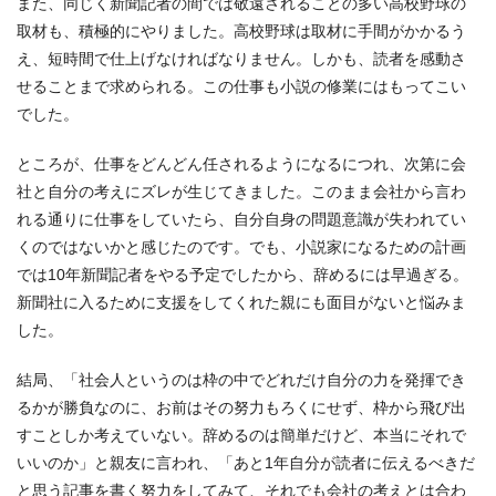
また、同じく新聞記者の間では敬遠されることの多い高校野球の
取材も、積極的にやりました。高校野球は取材に手間がかかるう
え、短時間で仕上げなければなりません。しかも、読者を感動さ
せることまで求められる。この仕事も小説の修業にはもってこい
でした。
ところが、仕事をどんどん任されるようになるにつれ、次第に会
社と自分の考えにズレが生じてきました。このまま会社から言わ
れる通りに仕事をしていたら、自分自身の問題意識が失われてい
くのではないかと感じたのです。でも、小説家になるための計画
では10年新聞記者をやる予定でしたから、辞めるには早過ぎる。
新聞社に入るために支援をしてくれた親にも面目がないと悩みま
した。
結局、「社会人というのは枠の中でどれだけ自分の力を発揮でき
るかが勝負なのに、お前はその努力もろくにせず、枠から飛び出
すことしか考えていない。辞めるのは簡単だけど、本当にそれで
いいのか」と親友に言われ、「あと1年自分が読者に伝えるべきだ
と思う記事を書く努力をしてみて、それでも会社の考えとは合わ