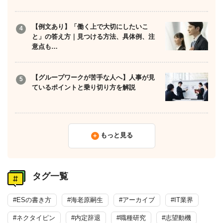
【例文あり】「働く上で大切にしたいこ
と」の答え方｜見つける方法、具体例、注
意点も…
【グループワークが苦手な人へ】人事が見
ているポイントと乗り切り方を解説
もっと見る
タグ一覧
#ESの書き方
#海老原嗣生
#アーカイブ
#IT業界
#ネクタイピン
#内定辞退
#職種研究
#志望動機