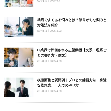
就活相談
2025.6.4
就活でよくある悩みとは？陥りがちな悩みと
対処法を紹介
就活相談
2025.4.23
IT業界で評価される志望動機【文系・理系ご
との書き方・例文】
就活相談
2025.4.23
模擬面接と質問例｜プロとの練習方法、身近
な依頼先、一人でのやり方
就活相談
2025.4.23