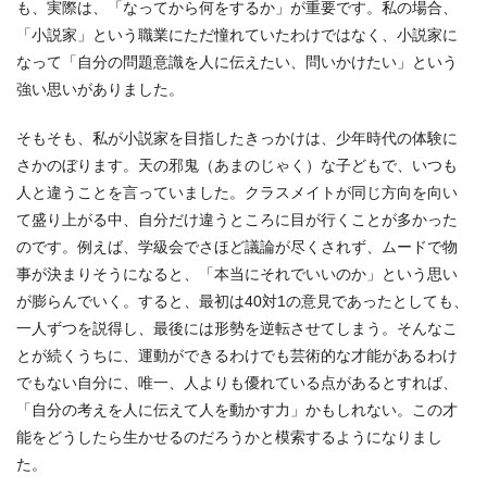
も、実際は、「なってから何をするか」が重要です。私の場合、
「小説家」という職業にただ憧れていたわけではなく、小説家に
なって「自分の問題意識を人に伝えたい、問いかけたい」という
強い思いがありました。
そもそも、私が小説家を目指したきっかけは、少年時代の体験に
さかのぼります。天の邪鬼（あまのじゃく）な子どもで、いつも
人と違うことを言っていました。クラスメイトが同じ方向を向い
て盛り上がる中、自分だけ違うところに目が行くことが多かった
のです。例えば、学級会でさほど議論が尽くされず、ムードで物
事が決まりそうになると、「本当にそれでいいのか」という思い
が膨らんでいく。すると、最初は40対1の意見であったとしても、
一人ずつを説得し、最後には形勢を逆転させてしまう。そんなこ
とが続くうちに、運動ができるわけでも芸術的な才能があるわけ
でもない自分に、唯一、人よりも優れている点があるとすれば、
「自分の考えを人に伝えて人を動かす力」かもしれない。この才
能をどうしたら生かせるのだろうかと模索するようになりまし
た。