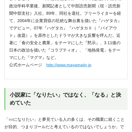
政治学科卒業後、新聞記者として中部読売新聞（現・読売新
聞中部支社）入社。89年、同社を退社。フリーライターを経
て、2004年に企業買収の壮絶な舞台裏を描いた『ハゲタカ』
でデビュー。07年『ハゲタカ』『ハゲタカⅡ（『バイアウ
ト』改題）』を原作としたドラマが大きな反響を呼んだ。近
著に「食の安全と農業」をテーマにした『黙示』、3.11後の
日本の政治を描いた『コラプティオ』、「地熱発電」をテー
マにした『マグマ』など。
公式ホームページ
http://www.mayamajin.jp
小説家に「なりたい」ではなく、「なる」と決
めていた
「○○になりたい」と夢見ている人の多くは、その職業に就くこと
が目的、つまりゴールだと考えているのではないでしょうか。で