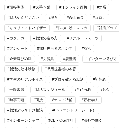
#面接準備
#大手企業
#オンライン面接
#文系
#就活めんどくさい
#理系
#Web面接
#コロナ
#キャリアアドバイザー
#悩みに効くマンガ
#就活グッズ
#ガクチカ
#就活の進め方
#リクルートスーツ
#アンケート
#採用担当者のホンネ
#就活
#企業選びの軸
#文房具
#履歴書
#インターン選び方
#就活失敗体験談
#採用担当者の本音
#学生のリアルボイス
#プロが教える就活
#初任給
#一般常識
#就活スケジュール
#自己分析
#お金
#時事問題
#面接
#テスト準備
#新社会人
#就活ぶっちゃけ相談
#ES（エントリーシート）
#インターンシップ
#OB・OG訪問
#海外で働く