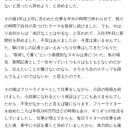
ないと思ったら辞めよう」と決めました。
その後1年は上司に言われた仕事を半分の時間で終わらせて、残り
の時間で自分の見つけたテーマを取材し続けました。でも、やは
り会社からは「余計なことはやるな」と言われて、入社3年目に新
聞社を辞めました。不安はありましたが、今度は迷いませんでし
た。駆け出しの記者とはいえみっちり仕事はしてきたつもりだ
し、“取材して書く”という基礎的なスキルは身についた。私の場
合、新聞記者として一生やっていくつもりはもともとないのだか
ら、伝えたいことが書けないのなら、そろそろ次のステップを踏
んでもよいのではないか、と思えたのです。
その後はフリーライターとして仕事をしながら、小説の投稿を続
けました。小説家になれるという保証はどこにもありませんでし
たから、不安がなかったと言えば嘘になります。フリーライター
を始めたころは年収100万円ほどの時期もあり、ギリギリの生活を
していましたし、仕事が増えてからも、毎日ライターの仕事を終
えた後、夜中に小説を書くと決めていましたから、体力的にも厳