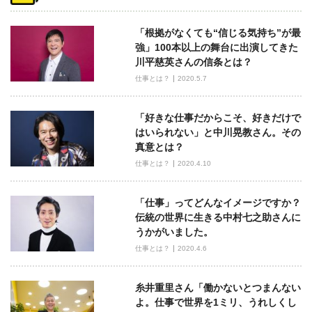
ビ
「根拠がなくても“信じる気持ち”が最
ゲ
強」100本以上の舞台に出演してきた
ー
川平慈英さんの信条とは？
シ
仕事とは？
2020.5.7
ョ
ン
「好きな仕事だからこそ、好きだけで
はいられない」と中川晃教さん。その
真意とは？
仕事とは？
2020.4.10
「仕事」ってどんなイメージですか？
伝統の世界に生きる中村七之助さんに
うかがいました。
仕事とは？
2020.4.6
糸井重里さん「働かないとつまんない
よ。仕事で世界を1ミリ、うれしくし