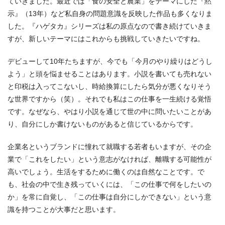
ていきました。最近では「食の安全と農業」をテーマにした『黙
示』（13年）など私自身の問題意識を反映した作品も多くなりま
した。『ハゲタカ』シリーズは私の原点なので書き続けていきま
すが、新しいテーマにはこれからも挑戦していきたいですね。
デビューして10年たちますが、今でも「今月のやり繰りはどうし
よう」と頭を悩ませることはあります。小説を書いても売れない
と印税は入ってこないし、時給換算にしたら気分が悪くなりそう
な世界ですから（笑）。それでも私はこの仕事を一生続ける覚悟
です。なぜなら、やはり小説を通じて世の中に問いたいことがあ
り、自分にしか書けないものがあると信じているからです。
企業名というブランドに憧れて就職する若者もいますが、その企
業で「これをしたい」という意志がなければ、離職する可能性が
高いでしょう。生活をするために働くのは自然なことです。で
も、社会の中で生き残っていくには、「この仕事で何をしたいの
か」を常に自覚し、「この仕事は自分にしかできない」という意
識を持つことが大事だと思います。