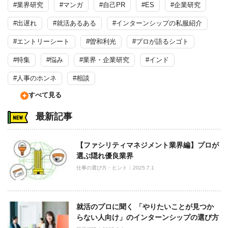
#業界研究
#マンガ
#自己PR
#ES
#企業研究
#出遅れ
#就活あるある
#インターンシップの私服紹介
#エントリーシート
#曽和利光
#プロが語るシゴト
#特集
#悩み
#業界・企業研究
#インド
#人事のホンネ
#相談
すべて見る
最新記事
【ファシリティマネジメント業界編】プロが
選ぶ隠れ優良業界
仕事の選び方・ヒント
2025.7.1
就活のプロに聞く 「やりたいことが見つか
らない人向け」のインターンシップの選び方