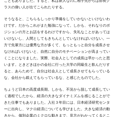
こともありました。すると、私は新人なのに相手先からは部長ク
ラスの偉い人が出てこられたりする。
そうなると、こちらもしっかり準備をしていかないといけないわ
けです。だからこれがまた勉強になって。しかも、それなりのポ
ジションの方とお話をするわけですから、失礼なことがあっては
いけないし、人間としてもきちんとしていなければいけない。一
方で先輩方には優秀な方が多くて、もっともっと自分を成長させ
なければいけないと、自然に自分のモチベーションが高まってい
くことになりました。実際、社会人としての成長は早かったと思
います。ときどきほかの会社に行った大学の同級生と飲んだりす
ると、あらためて、自分は社会人として成長させてもらっている
な、会社から鍛えてもらっているな、と感じたものでした。
ちょうど日本の高度成長期。しかも、不況から脱して成長してい
く過程でしたから、経済の大きなダイナミズムを感じることがで
きた仕事でもありました。入社３年目には、日本経済研究センタ
ーに出向し、マクロ経済についても学びました。大きな経済の動
きから、個別企業のミクロな動きまで、見方がわかってくるとこ