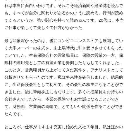
れは本当に面白いわけです。それこそ経済新聞や経済誌を読んで
も、すべてが自分に関わりがあるかのように読める。行間が読め
てくるというか、強い関心を持って読めるんです。20代は、本当
に仕事が楽しくて楽しくて仕方がなかった。
最も印象深かったのは、後にコンビニエンスストアも展開してい
く大手スーパーの株式を、未上場時代に引き受けさせてもらった
ことでした。生命保険会社の営業職員は、保険の営業の一方、保
険料の運用先としての有望企業を発掘したりもしてくれました。
このとき、営業職員から上がってきた案件を、アナリストとして
分析させてもらったのです。私は将来性を確信しました。結果的
に、生命保険会社として初めて、その会社の株主になることがで
きました。後に筆頭株主にもなります。多くの従業員をお持ちの
会社さんでしたから、本業の保険でもお世話になることができ
て。財務面、営業面の両輪で、とてもいい関係を作ることができ
たんです。
ところが、仕事がますます充実し始めた入社７年目、私はほかの