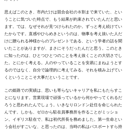
思えばこのとき、市内だけは競合会社の８割まで来ていた、とい
うことに気づいた時点で、もう結果が約束されていたんだと思い
ます。では、なぜそれが見つけられたのか。ずっと考え続けてい
たからです。直感やひらめきというのは、物事を考え抜いた人だ
けに贈られる神様からのプレゼントである、という学者の話を聞
いたことがありますが、まさにそうだったんだと思う。このとき
に知ったのは、ひとつひとつのことを考え抜くことの大切さでし
た。とにかく考える。人のやっていることを安易にまねようとす
るのではなく、自分で論理的に考えてみる。それを積み上げてい
くということこそ大事だということです。
この姫路での実績は、思いも寄らないキャリアを私にもたらすこ
とになります。営業現場で頑張っているから何かやってくれるだ
ろうと思われたんでしょう。いきなりロンドン赴任を命じられた
んです。しかも、ゼロから駐在員事務所を作ることがミッショ
ン。イギリス駐在で、私は初代所長を務めました。第一生命とい
う会社がすごいな、と思ったのは、当時の私はパスポートすら持