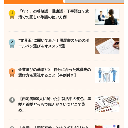
ゲ
ー
「行く」の尊敬語・謙譲語・丁寧語は？就
活での正しい敬語の使い方例
シ
ョ
ン
“文具王”に聞いてみた！履歴書のためのボ
ールペン選び＆オススメ5選
企業選びの基準7つ｜自分に合った就職先の
選び方＆重視すること【事例付き】
【内定者500人に聞いた】就活中の髪色、黒
髪と茶髪どっちで臨んだ？いつどこで染
め…
「必着」「消印有効」とは？ギリギリなと