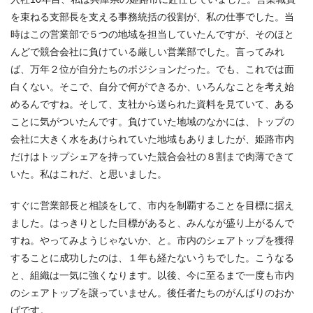
を束ねる支部長を支える事務統括の役割が、私の仕事でした。当
時はこの営業部で５つの地域を担当していたんですが、そのほと
んどで競合会社に負けている厳しい営業部でした。言ってみれ
ば、万年２位が自分たちのポジションだった。でも、これでは面
白くない。そこで、自分で何ができるか、いろんなことを考え始
めるんですね。そして、支社から送られた資料を見ていて、ある
ことに気がついたんです。負けていた地域のなかには、トップの
会社に大きく水をあけられていた地域もありましたが、姫路市内
だけはトップシェアを持っていた競合会社の８割まで肉薄できて
いた。私はこれだ、と思いました。
すぐに営業部長と相談をして、市内を制覇することを目標に据え
ました。はっきりとした目標があると、みんなが盛り上がるんで
すね。やってみようじゃないか、と。市内のシェアトップを獲得
することに成功したのは、１年も経たないうちでした。こうなる
と、組織は一気に強くなります。以後、今に至るまで一度も市内
のシェアトップを譲っていません。後任者たちのがんばりのおか
げです。