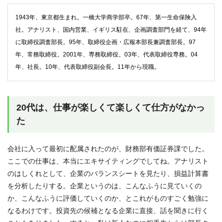
1943年、東京都生まれ。一橋大学商学部卒。67年、第一生命保険入
社。アナリスト、国内営業、イギリス駐在、企画調査部門を経て、94年
に取締役調査部長。95年、取締役企画・広報本部長兼調査部長。97
年、常務取締役。2001年、専務取締役。03年、代表取締役専務。04
年、社長。10年、代表取締役副会長。11年から現職。
20代は、仕事が楽しくて楽しくて仕方がなかっ
た
会社に入って最初に配属されたのが、財務部有価証券課でした。
ここでの仕事は、本当にエキサイティングでしてね。アナリスト
のはしくれとして、企業のバランスシートを見たり、損益計算書
を分析したりする。企業というのは、こんなふうに見ていくの
か、こんなふうに評価していくのか、とこれがものすごく勉強に
なるわけです。投資先の候補となる企業に直接、話を聞きに行く