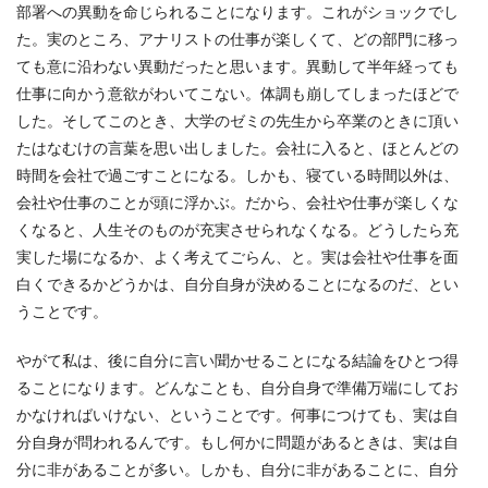
部署への異動を命じられることになります。これがショックでし
た。実のところ、アナリストの仕事が楽しくて、どの部門に移っ
ても意に沿わない異動だったと思います。異動して半年経っても
仕事に向かう意欲がわいてこない。体調も崩してしまったほどで
した。そしてこのとき、大学のゼミの先生から卒業のときに頂い
たはなむけの言葉を思い出しました。会社に入ると、ほとんどの
時間を会社で過ごすことになる。しかも、寝ている時間以外は、
会社や仕事のことが頭に浮かぶ。だから、会社や仕事が楽しくな
くなると、人生そのものが充実させられなくなる。どうしたら充
実した場になるか、よく考えてごらん、と。実は会社や仕事を面
白くできるかどうかは、自分自身が決めることになるのだ、とい
うことです。
やがて私は、後に自分に言い聞かせることになる結論をひとつ得
ることになります。どんなことも、自分自身で準備万端にしてお
かなければいけない、ということです。何事につけても、実は自
分自身が問われるんです。もし何かに問題があるときは、実は自
分に非があることが多い。しかも、自分に非があることに、自分