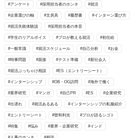
#アンケート
#採用担当者のホンネ
#就活
#企業選びの軸
#文房具
#履歴書
#インターン選び方
#就活失敗体験談
#採用担当者の本音
#学生のリアルボイス
#プロが教える就活
#初任給
#一般常識
#就活スケジュール
#自己分析
#お金
#時事問題
#面接
#テスト準備
#新社会人
#就活ぶっちゃけ相談
#ES（エントリーシート）
#インターンシップ
#OB・OG訪問
#海外で働く
#業界研究
#マンガ
#自己PR
#ES
#企業研究
#出遅れ
#就活あるある
#インターンシップの私服紹介
#エントリーシート
#曽和利光
#プロが語るシゴト
#特集
#悩み
#業界・企業研究
#インド
#人事のホンネ
#相談