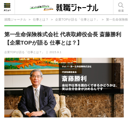
就職ジャーナル
>
仕事とは？
>
企業TOPが語る「仕事とは？」
>
第一生命保険株
就活相談
第一生命保険株式会社 代表取締役会長 斎藤勝利
就活ノウハウ
【企業TOPが語る 仕事とは？】
仕事の選び方・ヒント
企業TOPが語る「仕事とは？」
2015.9.1
仕事とは？
就活コラム