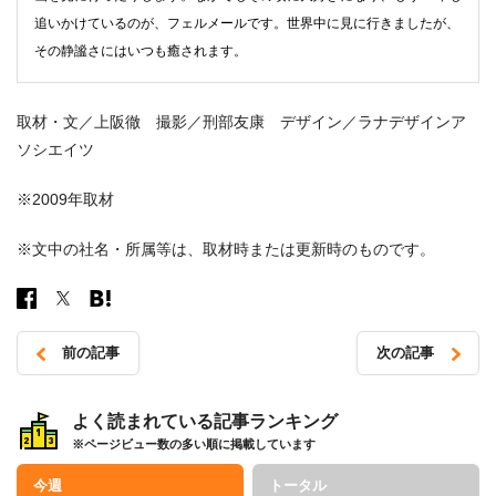
追いかけているのが、フェルメールです。世界中に見に行きましたが、
その静謐さにはいつも癒されます。
取材・文／上阪徹 撮影／刑部友康 デザイン／ラナデザインア
ソシエイツ
※2009年取材
※文中の社名・所属等は、取材時または更新時のものです。
前の記事
次の記事
投
稿
よく読まれている記事ランキング
※ページビュー数の多い順に掲載しています
ナ
ビ
今週
トータル