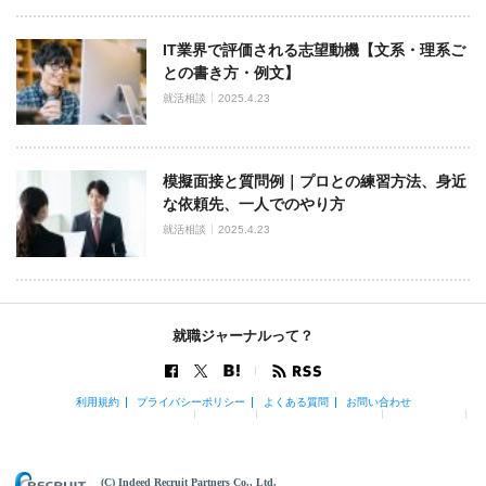
IT業界で評価される志望動機【文系・理系ご
との書き方・例文】
就活相談
2025.4.23
模擬面接と質問例｜プロとの練習方法、身近
な依頼先、一人でのやり方
就活相談
2025.4.23
就職ジャーナルって？
利用規約
プライバシーポリシー
よくある質問
お問い合わせ
(C) Indeed Recruit Partners Co., Ltd.