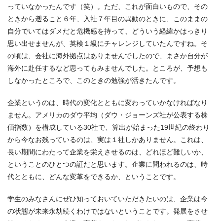
っていなかったんです（笑）。ただ、これが面白いもので、その
ときから遡ること６年、入社７年目の異動のときに、このままの
自分でいてはダメだと危機感を持って、どういう経緯かはっきり
思い出せませんが、英検１級にチャレンジしていたんですね。そ
の頃は、会社に海外拠点はありませんでしたので、まさか自分が
海外に赴任するなど思ってもみませんでした。ところが、予想も
しなかったところで、このときの勉強が活きたんです。
企業というのは、時代の変化とともに変わっていかなければなり
ません。アメリカのダウ平均（ダウ・ジョーンズ社が公表する株
価指数）を構成している30社で、算出が始まった19世紀の終わり
から今なお残っているのは、実は１社しかありません。これは、
長い期間にわたって企業を栄えさせるのは、どれほど難しいか、
ということのひとつの証だと思います。企業に問われるのは、時
代とともに、どんな変革をできるか、ということです。
学生のみなさんにぜひ知っておいていただきたいのは、企業は今
の状態が未来永劫続くわけではないということです。発展をさせ