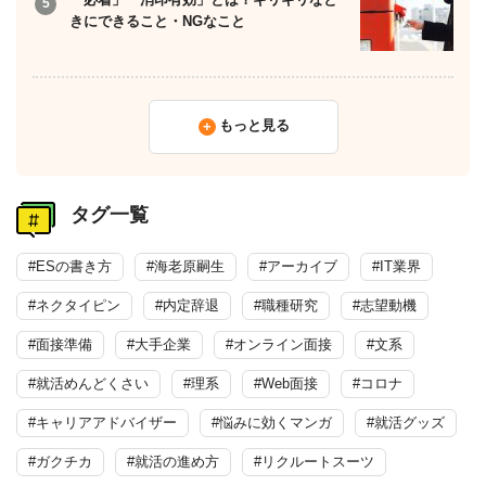
きにできること・NGなこと
もっと見る
タグ一覧
#ESの書き方
#海老原嗣生
#アーカイブ
#IT業界
#ネクタイピン
#内定辞退
#職種研究
#志望動機
#面接準備
#大手企業
#オンライン面接
#文系
#就活めんどくさい
#理系
#Web面接
#コロナ
#キャリアアドバイザー
#悩みに効くマンガ
#就活グッズ
#ガクチカ
#就活の進め方
#リクルートスーツ