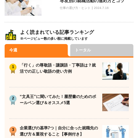
専攻別の就職活動の進め方とコツ
仕事の選び方・ヒント
2024.7.16
よく読まれている記事ランキング
※ページビュー数の多い順に掲載しています
今週
トータル
「行く」の尊敬語・謙譲語・丁寧語は？就
活での正しい敬語の使い方例
“文具王”に聞いてみた！履歴書のためのボ
ールペン選び＆オススメ5選
企業選びの基準7つ｜自分に合った就職先の
選び方＆重視すること【事例付き】