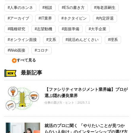
#人事のホンネ
#相談
#ESの書き方
#海老原嗣生
#アーカイブ
#IT業界
#ネクタイピン
#内定辞退
#職種研究
#志望動機
#面接準備
#大手企業
#オンライン面接
#文系
#就活めんどくさい
#理系
#Web面接
#コロナ
すべて見る
最新記事
【ファシリティマネジメント業界編】プロが
選ぶ隠れ優良業界
仕事の選び方・ヒント
2025.7.1
就活のプロに聞く 「やりたいことが見つか
らない人向け」のインターンシップの選び方