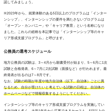
認してみましょう。
※
2023年から、
就業体験のある5日以上の
プログラム
は
「
インター
ン
シップ
」
、インターンシップの要件
を満たさない
プログラム
は
「
オープン
・カンパニー
」
や
「
キャリア教育
」
と
いう名称
に
なり
ました。
これらの総称を本記事では「インターンシップ等のキャ
リア形成支援プログラム」と呼びます。
公務員の選考スケジュール
地方公務員の試験は、3～4月から願書受付が始まり、5～6月に1次
試験と合格発表、6～7月に2次試験（面接など）が行われます。最
終発表が出るのは7～8月です。
なお、
試験の時期が年度や地方自治体（以下、自治体）ごとに異
なるため、自分が受けたいと考えている試験の日程は、自治体の
ホームページなどで情報収集するようにしてください。
インターンシップ
等のキャリア形成支援プログラム
を実施してい
る自治体も多く、大学1年生から応募できるケースも。5日以上の