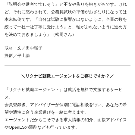
『説明会や選考で忙しそう』と不安や焦りを抱きがちです。けれ
ど、それに惑わされて、公務員試験の準備がおざなりになっては
本末転倒です。『自分は試験に影響が出ないように、企業の数を
絞って一社一社丁寧に受けよう』と、軸がぶれないように進め方
を決めておきましょう」（松岡さん）
取材・文／田中瑠子
撮影／平山諭
＼リクナビ就職エージェントをご存じですか？／
『リクナビ就職エージェント』は就活を無料で支援するサービ
ス。
会員登録後、アドバイザーが個別に電話相談を行い、あなたの希
望や適性に合う企業選びを一緒に考えます。
エージェントだからこそできる求人情報の紹介、面接アドバイス
やOpenESの添削なども行っています。