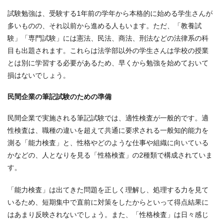
試験勉強は、受験する1年前の学年から本格的に始める学生さんが
多いものの、それ以前から進める人もいます。ただ、「教養試
験」「専門試験」には憲法、民法、商法、刑法などの法律系の科
目も出題されます。これらは法学部以外の学生さんは学校の授業
とは別に学習する必要があるため、早くから勉強を始めておいて
損はないでしょう。
民間企業の筆記試験のための準備
民間企業で実施される筆記試験では、適性検査が一般的です。適
性検査は、職種の違いを超えて共通に要求される一般知的能力を
測る「能力検査」と、性格やどのような仕事や組織に向いている
かなどの、人となりを見る「性格検査」の2種類で構成されていま
す。
「能力検査」は出てきた問題を正しく理解し、処理する力を見て
いるため、短期集中で直前に対策をしたからといって得点結果に
はあまり反映されないでしょう。また、「性格検査」は日々感じ