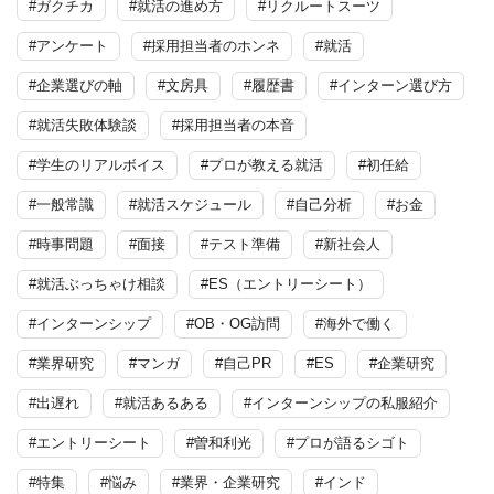
#ガクチカ
#就活の進め方
#リクルートスーツ
#アンケート
#採用担当者のホンネ
#就活
#企業選びの軸
#文房具
#履歴書
#インターン選び方
#就活失敗体験談
#採用担当者の本音
#学生のリアルボイス
#プロが教える就活
#初任給
#一般常識
#就活スケジュール
#自己分析
#お金
#時事問題
#面接
#テスト準備
#新社会人
#就活ぶっちゃけ相談
#ES（エントリーシート）
#インターンシップ
#OB・OG訪問
#海外で働く
#業界研究
#マンガ
#自己PR
#ES
#企業研究
#出遅れ
#就活あるある
#インターンシップの私服紹介
#エントリーシート
#曽和利光
#プロが語るシゴト
#特集
#悩み
#業界・企業研究
#インド