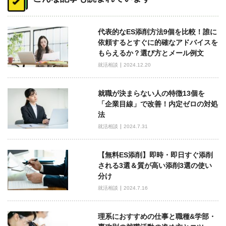
ナ
ビ
代表的なES添削方法9個を比較！誰に
ゲ
依頼するとすぐに的確なアドバイスを
ー
もらえるか？選び方とメール例文
シ
就活相談
2024.12.20
ョ
ン
就職が決まらない人の特徴13個を
「企業目線」で改善！内定ゼロの対処
法
就活相談
2024.7.31
【無料ES添削】即時・即日すぐ添削
される3選＆質が高い添削3選の使い
分け
就活相談
2024.7.16
理系におすすめの仕事と職種&学部・