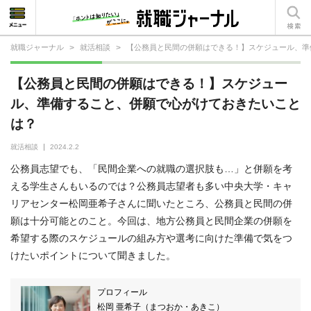
就職ジャーナル
>
就活相談
>
【公務員と民間の併願はできる！】スケジュール、準
就活相談
【公務員と民間の併願はできる！】スケジュー
就活ノウハウ
ル、準備すること、併願で心がけておきたいこと
は？
仕事の選び方・ヒント
就活相談
2024.2.2
仕事とは？
公務員志望でも、「民間企業への就職の選択肢も…」と併願を考
就活コラム
える学生さんもいるのでは？公務員志望者も多い中央大学・キャ
リアセンター松岡亜希子さんに聞いたところ、公務員と民間の併
願は十分可能とのこと。今回は、地方公務員と民間企業の併願を
希望する際のスケジュールの組み方や選考に向けた準備で気をつ
けたいポイントについて聞きました。
プロフィール
松岡 亜希子（まつおか・あきこ）