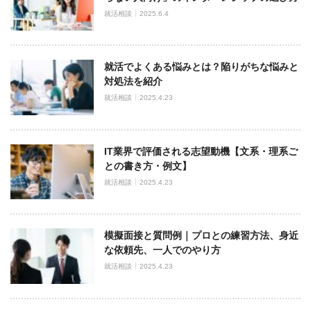
就活相談
2025.6.4
就活でよくある悩みとは？陥りがちな悩みと
対処法を紹介
就活相談
2025.4.23
IT業界で評価される志望動機【文系・理系ご
との書き方・例文】
就活相談
2025.4.23
模擬面接と質問例｜プロとの練習方法、身近
な依頼先、一人でのやり方
就活相談
2025.4.23