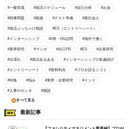
#一般常識
#就活スケジュール
#自己分析
#お金
#時事問題
#面接
#テスト準備
#新社会人
#就活ぶっちゃけ相談
#ES（エントリーシート）
#インターンシップ
#OB・OG訪問
#海外で働く
#業界研究
#マンガ
#自己PR
#ES
#企業研究
#出遅れ
#就活あるある
#インターンシップの私服紹介
#エントリーシート
#曽和利光
#プロが語るシゴト
#特集
#悩み
#業界・企業研究
#インド
#人事のホンネ
#相談
すべて見る
最新記事
【ファシリティマネジメント業界編】プロが