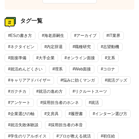
タグ一覧
#ESの書き方
#海老原嗣生
#アーカイブ
#IT業界
#ネクタイピン
#内定辞退
#職種研究
#志望動機
#面接準備
#大手企業
#オンライン面接
#文系
#就活めんどくさい
#理系
#Web面接
#コロナ
#キャリアアドバイザー
#悩みに効くマンガ
#就活グッズ
#ガクチカ
#就活の進め方
#リクルートスーツ
#アンケート
#採用担当者のホンネ
#就活
#企業選びの軸
#文房具
#履歴書
#インターン選び方
#就活失敗体験談
#採用担当者の本音
#学生のリアルボイス
#プロが教える就活
#初任給