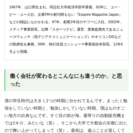
1967年、山口県生まれ。同志社大学経済学部卒業後、92年に、ユー・
ピー・ユー入社。企業PRや創刊間もない『Esquire Magazine Japan』
などの雑誌にもかかわる。97年、創業2年目のヤフーに入社。2002年、
メディア事業部長。以降『スポーツナビ』運営、業務提携先であるニュ
ーズウォッチ（現デジアナコミュニケーションズ）やオリコンDDなど
の取締役を兼務。09年、執行役員コンシューマ事業統括本部長。12年6
月より現職。
働く会社が変わるとこんなにも違うのか、と思
った
僕の学生時代は大きく2つの時期に分かれてるんです。まったく勉
強をしていない時期と、勉強しかしていない時期。僕はものすご
い地方の出身なんです。すぐ目の前が海。最寄りの自動販売機ま
では2キロ、みたいな（笑）。そこから大学で大都会の京都に出た
ので舞い上がってしまって（笑）。最初は、遊ぶことが楽しくて