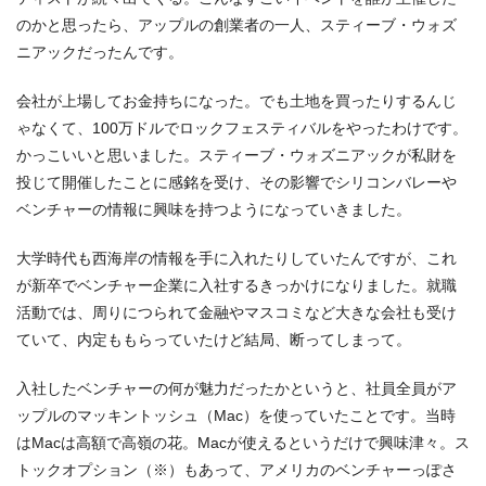
のかと思ったら、アップルの創業者の一人、スティーブ・ウォズ
ニアックだったんです。
会社が上場してお金持ちになった。でも土地を買ったりするんじ
ゃなくて、100万ドルでロックフェスティバルをやったわけです。
かっこいいと思いました。スティーブ・ウォズニアックが私財を
投じて開催したことに感銘を受け、その影響でシリコンバレーや
ベンチャーの情報に興味を持つようになっていきました。
大学時代も西海岸の情報を手に入れたりしていたんですが、これ
が新卒でベンチャー企業に入社するきっかけになりました。就職
活動では、周りにつられて金融やマスコミなど大きな会社も受け
ていて、内定ももらっていたけど結局、断ってしまって。
入社したベンチャーの何が魅力だったかというと、社員全員がア
ップルのマッキントッシュ（Mac）を使っていたことです。当時
はMacは高額で高嶺の花。Macが使えるというだけで興味津々。ス
トックオプション（※）もあって、アメリカのベンチャーっぽさ