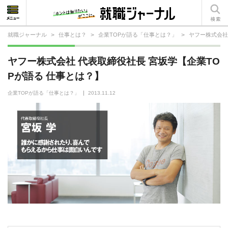
就職ジャーナル
>
仕事とは？
>
企業TOPが語る「仕事とは？」
>
ヤフー株式会社
就活相談
ヤフー株式会社 代表取締役社長 宮坂学【企業TO
就活ノウハウ
Pが語る 仕事とは？】
仕事の選び方・ヒント
企業TOPが語る「仕事とは？」
2013.11.12
仕事とは？
就活コラム