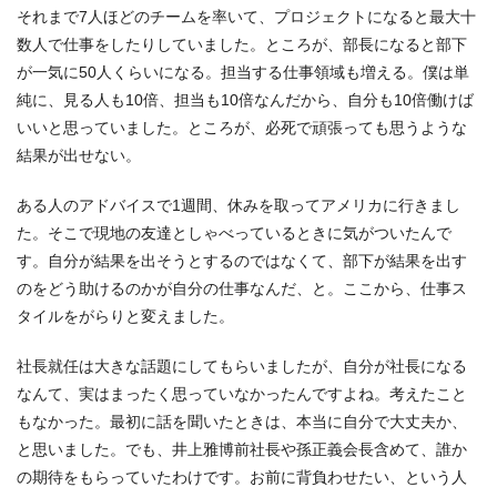
それまで7人ほどのチームを率いて、プロジェクトになると最大十
数人で仕事をしたりしていました。ところが、部長になると部下
が一気に50人くらいになる。担当する仕事領域も増える。僕は単
純に、見る人も10倍、担当も10倍なんだから、自分も10倍働けば
いいと思っていました。ところが、必死で頑張っても思うような
結果が出せない。
ある人のアドバイスで1週間、休みを取ってアメリカに行きまし
た。そこで現地の友達としゃべっているときに気がついたんで
す。自分が結果を出そうとするのではなくて、部下が結果を出す
のをどう助けるのかが自分の仕事なんだ、と。ここから、仕事ス
タイルをがらりと変えました。
社長就任は大きな話題にしてもらいましたが、自分が社長になる
なんて、実はまったく思っていなかったんですよね。考えたこと
もなかった。最初に話を聞いたときは、本当に自分で大丈夫か、
と思いました。でも、井上雅博前社長や孫正義会長含めて、誰か
の期待をもらっていたわけです。お前に背負わせたい、という人