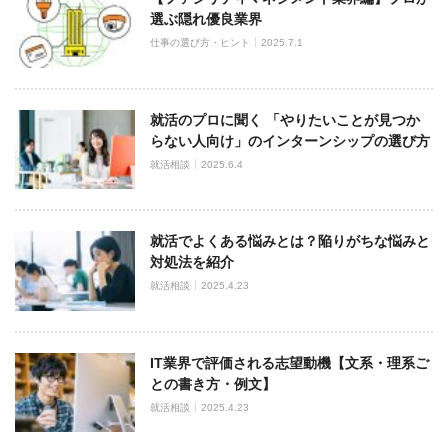
選ぶ隠れ優良業界
仕事の選び方・ヒント
2025.7.1
就活のプロに聞く 「やりたいことが見つか
らない人向け」のインターンシップの選び方
就活相談
2025.6.4
就活でよくある悩みとは？陥りがちな悩みと
対処法を紹介
就活相談
2025.4.23
IT業界で評価される志望動機【文系・理系ご
との書き方・例文】
就活相談
2025.4.23