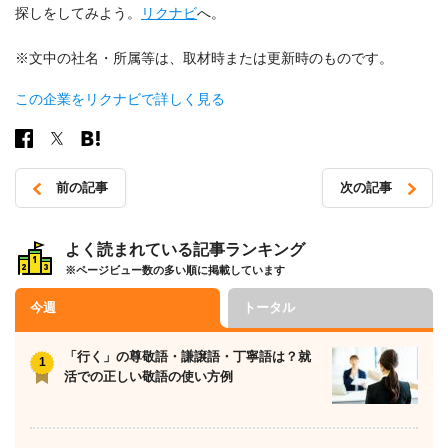
探しをしてみよう。
リクナビ
へ。
※文中の社名・所属等は、取材時または更新時のものです。
この企業をリクナビで詳しく見る
前の記事
次の記事
投
稿
よく読まれている記事ランキング
※ページビュー数の多い順に掲載しています
ナ
ビ
今週
トータル
ゲ
ー
「行く」の尊敬語・謙譲語・丁寧語は？就
活での正しい敬語の使い方例
シ
ョ
ン