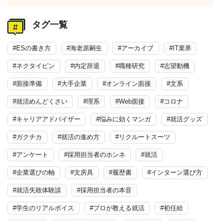
タグ一覧
#ESの書き方
#海老原嗣生
#アーカイブ
#IT業界
#ネクタイピン
#内定辞退
#職種研究
#志望動機
#面接準備
#大手企業
#オンライン面接
#文系
#就活めんどくさい
#理系
#Web面接
#コロナ
#キャリアアドバイザー
#悩みに効くマンガ
#就活グッズ
#ガクチカ
#就活の進め方
#リクルートスーツ
#アンケート
#採用担当者のホンネ
#就活
#企業選びの軸
#文房具
#履歴書
#インターン選び方
#就活失敗体験談
#採用担当者の本音
#学生のリアルボイス
#プロが教える就活
#初任給