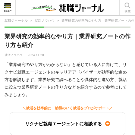
就職ジャーナル
>
就活ノウハウ
>
業界研究の効率的なやり方｜業界研究ノートの作
就活相談
業界研究の効率的なやり方｜業界研究ノートの作
就活ノウハウ
り方も紹介
仕事の選び方・ヒント
就活ノウハウ
2024.11.20
「業界研究のやり方がわからない」と感じている人に向けて、リ
仕事とは？
クナビ就職エージェントのキャリアアドバイザーが効率的な進め
方を解説します。業界研究で調べることや具体的な進め方、就活
就活コラム
に役立つ業界研究ノートの作り方などを紹介するので参考にして
みましょう。
＼就活を効率的に！納得のいく就活をプロがサポート／
リクナビ就職エージェントに相談する