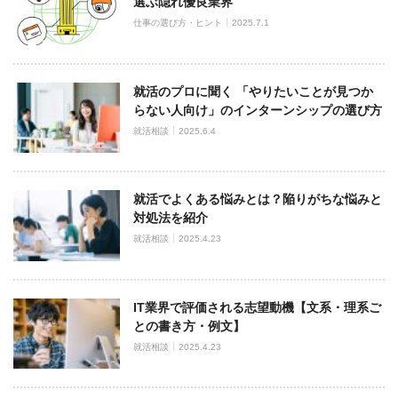
選ぶ隠れ優良業界
仕事の選び方・ヒント
2025.7.1
就活のプロに聞く 「やりたいことが見つか
らない人向け」のインターンシップの選び方
就活相談
2025.6.4
就活でよくある悩みとは？陥りがちな悩みと
対処法を紹介
就活相談
2025.4.23
IT業界で評価される志望動機【文系・理系ご
との書き方・例文】
就活相談
2025.4.23