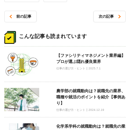
前の記事
次の記事
投
稿
こんな記事も読まれています
ナ
ビ
【ファシリティマネジメント業界編】
ゲ
プロが選ぶ隠れ優良業界
ー
仕事の選び方・ヒント
2025.7.1
シ
ョ
ン
農学部の就職動向は？就職先の業界、
職種や就活のポイントを紹介【事例あ
り】
仕事の選び方・ヒント
2024.12.19
化学系学科の就職動向は？就職先の業