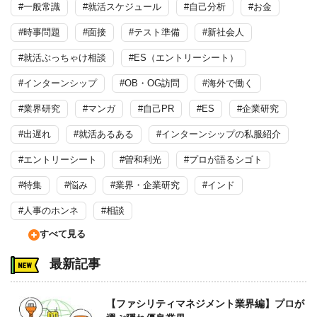
#一般常識
#就活スケジュール
#自己分析
#お金
#時事問題
#面接
#テスト準備
#新社会人
#就活ぶっちゃけ相談
#ES（エントリーシート）
#インターンシップ
#OB・OG訪問
#海外で働く
#業界研究
#マンガ
#自己PR
#ES
#企業研究
#出遅れ
#就活あるある
#インターンシップの私服紹介
#エントリーシート
#曽和利光
#プロが語るシゴト
#特集
#悩み
#業界・企業研究
#インド
#人事のホンネ
#相談
すべて見る
最新記事
【ファシリティマネジメント業界編】プロが