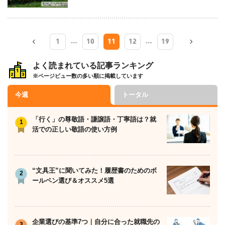
…
…
1
10
11
12
19
よく読まれている記事ランキング
※ページビュー数の多い順に掲載しています
今週
トータル
「行く」の尊敬語・謙譲語・丁寧語は？就
活での正しい敬語の使い方例
“文具王”に聞いてみた！履歴書のためのボ
ールペン選び＆オススメ5選
企業選びの基準7つ｜自分に合った就職先の