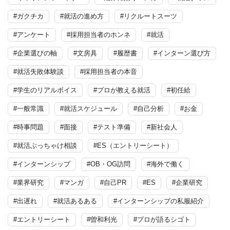
#ガクチカ
#就活の進め方
#リクルートスーツ
#アンケート
#採用担当者のホンネ
#就活
#企業選びの軸
#文房具
#履歴書
#インターン選び方
#就活失敗体験談
#採用担当者の本音
#学生のリアルボイス
#プロが教える就活
#初任給
#一般常識
#就活スケジュール
#自己分析
#お金
#時事問題
#面接
#テスト準備
#新社会人
#就活ぶっちゃけ相談
#ES（エントリーシート）
#インターンシップ
#OB・OG訪問
#海外で働く
#業界研究
#マンガ
#自己PR
#ES
#企業研究
#出遅れ
#就活あるある
#インターンシップの私服紹介
#エントリーシート
#曽和利光
#プロが語るシゴト