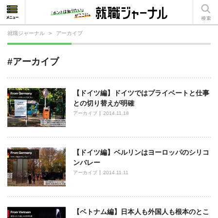
就職ジャーナル
>
アーカイブ
就活相談
#アーカイブ
就活ノウハウ
仕事の選び方・ヒント
【ドイツ編】ドイツではプライベートと仕事
との切り替えが明確
仕事とは？
アーカイブ
2014.11.18
就活コラム
【ドイツ編】ベルリンはヨーロッパのシリコ
ンバレー
アーカイブ
2014.11.11
【ベトナム編】日本人も外国人も根本のとこ