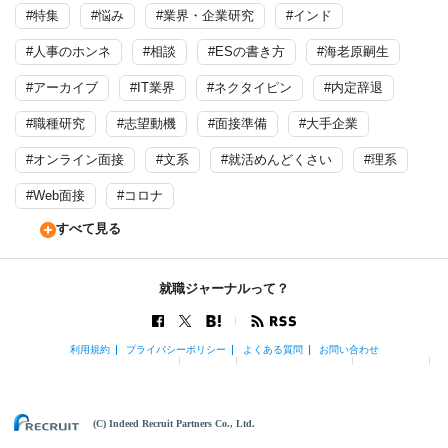
#特集
#悩み
#業界・企業研究
#インド
#人事のホンネ
#相談
#ESの書き方
#海老原嗣生
#アーカイブ
#IT業界
#ネクタイピン
#内定辞退
#職種研究
#志望動機
#面接準備
#大手企業
#オンライン面接
#文系
#就活めんどくさい
#理系
#Web面接
#コロナ
すべて見る
就職ジャーナルって？
利用規約
プライバシーポリシー
よくある質問
お問い合わせ
(C) Indeed Recruit Partners Co., Ltd.