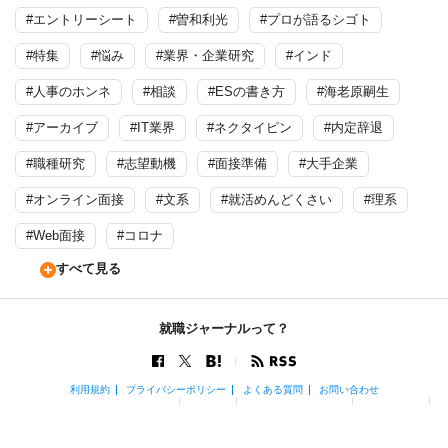
#エントリーシート
#曽和利光
#プロが語るシゴト
#特集
#悩み
#業界・企業研究
#インド
#人事のホンネ
#相談
#ESの書き方
#海老原嗣生
#アーカイブ
#IT業界
#ネクタイピン
#内定辞退
#職種研究
#志望動機
#面接準備
#大手企業
#オンライン面接
#文系
#就活めんどくさい
#理系
#Web面接
#コロナ
すべて見る
就職ジャーナルって？
利用規約
プライバシーポリシー
よくある質問
お問い合わせ