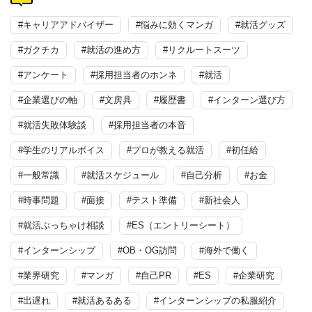
#キャリアアドバイザー
#悩みに効くマンガ
#就活グッズ
#ガクチカ
#就活の進め方
#リクルートスーツ
#アンケート
#採用担当者のホンネ
#就活
#企業選びの軸
#文房具
#履歴書
#インターン選び方
#就活失敗体験談
#採用担当者の本音
#学生のリアルボイス
#プロが教える就活
#初任給
#一般常識
#就活スケジュール
#自己分析
#お金
#時事問題
#面接
#テスト準備
#新社会人
#就活ぶっちゃけ相談
#ES（エントリーシート）
#インターンシップ
#OB・OG訪問
#海外で働く
#業界研究
#マンガ
#自己PR
#ES
#企業研究
#出遅れ
#就活あるある
#インターンシップの私服紹介