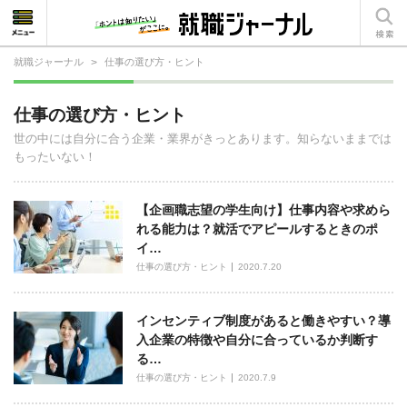
就職ジャーナル
>
仕事の選び方・ヒント
就活相談
仕事の選び方・ヒント
就活ノウハウ
世の中には自分に合う企業・業界がきっとあります。知らないままでは
もったいない！
仕事の選び方・ヒント
仕事とは？
【企画職志望の学生向け】仕事内容や求めら
れる能力は？就活でアピールするときのポ
就活コラム
イ…
仕事の選び方・ヒント
2020.7.20
インセンティブ制度があると働きやすい？導
入企業の特徴や自分に合っているか判断す
る…
仕事の選び方・ヒント
2020.7.9