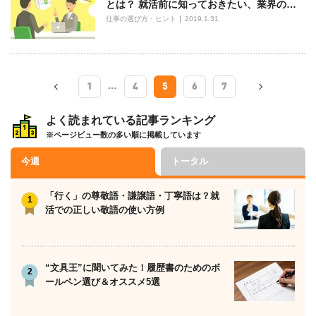
とは？ 就活前に知っておきたい、業界の…
仕事の選び方・ヒント
2019.1.31
…
1
4
5
6
7
よく読まれている記事ランキング
※ページビュー数の多い順に掲載しています
今週
トータル
「行く」の尊敬語・謙譲語・丁寧語は？就
活での正しい敬語の使い方例
“文具王”に聞いてみた！履歴書のためのボ
ールペン選び＆オススメ5選