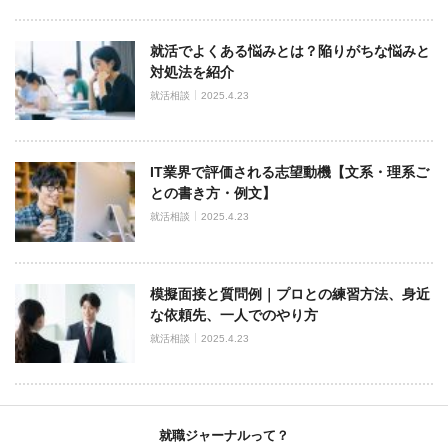
就活でよくある悩みとは？陥りがちな悩みと
対処法を紹介
就活相談
2025.4.23
IT業界で評価される志望動機【文系・理系ご
との書き方・例文】
就活相談
2025.4.23
模擬面接と質問例｜プロとの練習方法、身近
な依頼先、一人でのやり方
就活相談
2025.4.23
就職ジャーナルって？