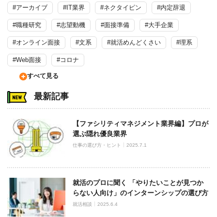
#アーカイブ
#IT業界
#ネクタイピン
#内定辞退
#職種研究
#志望動機
#面接準備
#大手企業
#オンライン面接
#文系
#就活めんどくさい
#理系
#Web面接
#コロナ
すべて見る
最新記事
【ファシリティマネジメント業界編】プロが
選ぶ隠れ優良業界
仕事の選び方・ヒント
2025.7.1
就活のプロに聞く 「やりたいことが見つか
らない人向け」のインターンシップの選び方
就活相談
2025.6.4