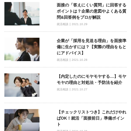
面接の「答えにくい質問」に回答する
ゲ
ポイントは？企業の意図やよくある質
ー
問&回答例をプロが解説
シ
就活相談
2021.10.29
ョ
ン
企業が「採用を見送る理由」を面接準
備に生かすには？【実際の理由をもと
にアドバイス】
就活相談
2021.10.28
【内定したのにモヤモヤする…】モヤ
モヤの理由と対処法・予防法を紹介
就活相談
2021.10.27
【チェックリストつき】これだけやれ
ばOK！就活「面接前日」準備ポイン
ト