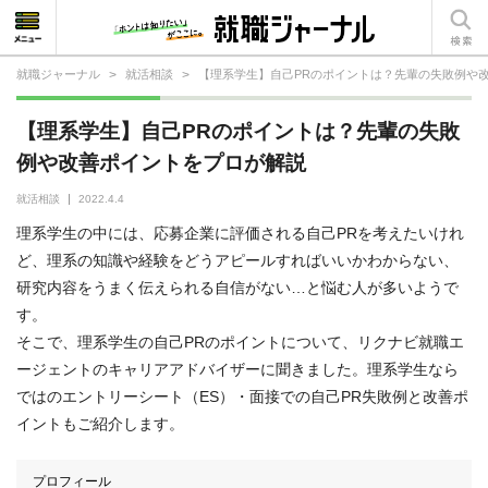
就職ジャーナル
>
就活相談
>
【理系学生】自己PRのポイントは？先輩の失敗例や
就活相談
【理系学生】自己PRのポイントは？先輩の失敗
就活ノウハウ
例や改善ポイントをプロが解説
仕事の選び方・ヒント
就活相談
2022.4.4
理系学生の中には、応募企業に評価される自己PRを考えたいけれ
仕事とは？
ど、理系の知識や経験をどうアピールすればいいかわからない、
研究内容をうまく伝えられる自信がない…と悩む人が多いようで
就活コラム
す。
そこで、理系学生の自己PRのポイントについて、リクナビ就職エ
ージェントのキャリアアドバイザーに聞きました。理系学生なら
ではのエントリーシート（ES）・面接での自己PR失敗例と改善ポ
イントもご紹介します。
プロフィール