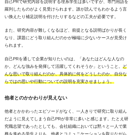
自己PRで研究内容を説明する理系学生は多いですが、専門用語を
羅列したものがよく見受けられます。誰が読んでもわかるよう言
い換えたり補足説明を付けたりするなどの工夫が必要です。
また、研究内容が難しくなるほど、前提となる説明ばかりが長く
なり、課題にどう取り組んだのかが極端に少ないケースが見受け
られます。
自己PRを通して企業が知りたいのは、「あなたはどんな人なの
か。どんな強みを発揮して活躍してくれそうか」ということ。
ど
んな思いで取り組んだのか、具体的に何をどうしたのか、自分な
らではの思いや行動についての説明を充実させましょう。
他者とのかかわりが見えない
他者とかかわったエピソードがなく、一人きりで研究に取り組ん
だように見えてしまう自己PRが非常に多いと感じます。たとえ研
究職志望であったとしても、会社組織においては黙々と一人で業
務を進める学生よりも、他者とコミュニケーションを取りながら