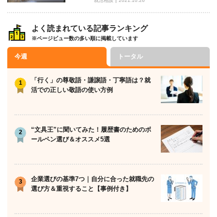
就活相談
2021.10.26
よく読まれている記事ランキング
※ページビュー数の多い順に掲載しています
今週
トータル
「行く」の尊敬語・謙譲語・丁寧語は？就
活での正しい敬語の使い方例
“文具王”に聞いてみた！履歴書のためのボ
ールペン選び＆オススメ5選
企業選びの基準7つ｜自分に合った就職先の
選び方＆重視すること【事例付き】