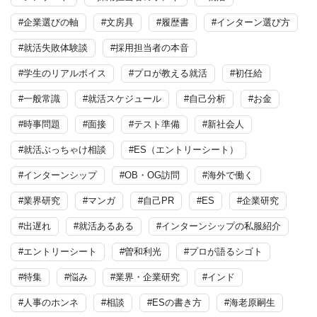
#企業選びの軸
#文房具
#履歴書
#インターン選び方
#就活失敗体験談
#採用担当者の本音
#学生のリアルボイス
#プロが教える就活
#初任給
#一般常識
#就活スケジュール
#自己分析
#お金
#時事問題
#面接
#テスト準備
#新社会人
#就活ぶっちゃけ相談
#ES（エントリーシート）
#インターンシップ
#OB・OG訪問
#海外で働く
#業界研究
#マンガ
#自己PR
#ES
#企業研究
#出遅れ
#就活あるある
#インターンシップの私服紹介
#エントリーシート
#曽和利光
#プロが語るシゴト
#特集
#悩み
#業界・企業研究
#インド
#人事のホンネ
#相談
#ESの書き方
#海老原嗣生