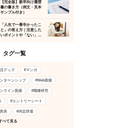
【完全版】新卒向け履歴
書の書き方（例文・見本
サンプル付き）
「人生で一番辛かったこ
と」の答え方｜注意した
いポイントや「ない」…
タグ一覧
就活グッズ
#マンガ
インターンシップ
#Web面接
オンライン面接
#職種研究
S
#エントリーシート
文房具
#内定辞退
すべて見る