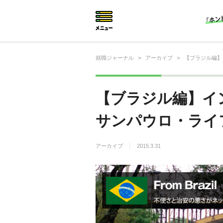
就職ジャーナル
>
アーカイブ
>
【ブラジル編】
就活相談
就活ノウハウ
【ブラジル編】イ
仕事の選び方・ヒント
サンパウロ・ライ
仕事とは？
アーカイブ
2015.3.31
就活コラム