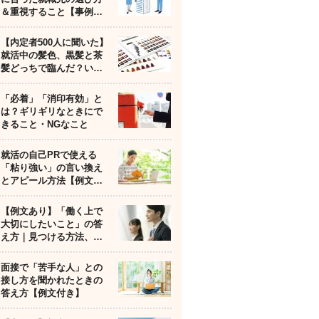
＆重視すること【事例…
【内定者500人に聞いた】
就活中の髪色、黒髪と茶
髪どっちで臨んだ？い…
「必着」「消印有効」と
は？ギリギリなときにで
きること・NGなこと
就活の自己PRで使える
「粘り強い」の言い換え
とアピール方法【例文…
【例文あり】「働く上で
大切にしたいこと」の答
え方｜見つける方法、…
面接で「苦手な人」との
接し方を聞かれたときの
答え方【例文付き】