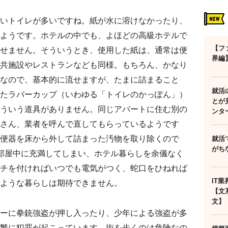
いトイレが多いですね。紙が水に溶けなかったり、
ようです。ホテルの中でも、よほどの高級ホテルで
【フ
せません。そういうとき、使用した紙は、通常は便
界編
共施設やレストランなども同様。もちろん、かなり
なので、基本的に流せますが、たまに詰まること
就活
たラバーカップ（いわゆる「トイレのかっぽん」）
とが
ういう道具がありません。同じアパートに住む別の
ンタ
さん、業者を呼んで直してもらっているようです
便器を床から外して詰まった汚物を取り除くので
就活
がち
部屋中に充満してしまい、ホテル暮らしを余儀なく
チを付ければいつでも電気がつく、蛇口をひねれば
IT
ような暮らしは期待できません。
【文
文】
ーに拳銃強盗が押し入ったり、少年による強盗が多
繁に犯罪が起こっています。街を歩くのは危険なの