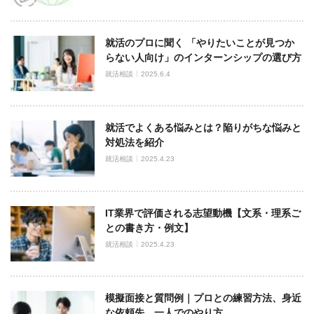
就活のプロに聞く 「やりたいことが見つか
らない人向け」のインターンシップの選び方
就活相談
2025.6.4
就活でよくある悩みとは？陥りがちな悩みと
対処法を紹介
就活相談
2025.4.23
IT業界で評価される志望動機【文系・理系ご
との書き方・例文】
就活相談
2025.4.23
模擬面接と質問例｜プロとの練習方法、身近
な依頼先、一人でのやり方