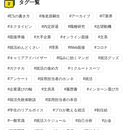
タグ一覧
#ESの書き方
#海老原嗣生
#アーカイブ
#IT業界
#ネクタイピン
#内定辞退
#職種研究
#志望動機
#面接準備
#大手企業
#オンライン面接
#文系
#就活めんどくさい
#理系
#Web面接
#コロナ
#キャリアアドバイザー
#悩みに効くマンガ
#就活グッズ
#ガクチカ
#就活の進め方
#リクルートスーツ
#アンケート
#採用担当者のホンネ
#就活
#企業選びの軸
#文房具
#履歴書
#インターン選び方
#就活失敗体験談
#採用担当者の本音
#学生のリアルボイス
#プロが教える就活
#初任給
#一般常識
#就活スケジュール
#自己分析
#お金