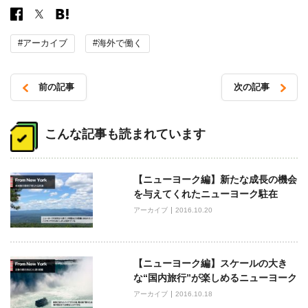
#アーカイブ
#海外で働く
前の記事
次の記事
投
稿
こんな記事も読まれています
ナ
ビ
【ニューヨーク編】新たな成長の機会
ゲ
を与えてくれたニューヨーク駐在
ー
アーカイブ
2016.10.20
シ
ョ
ン
【ニューヨーク編】スケールの大き
な“国内旅行”が楽しめるニューヨーク
アーカイブ
2016.10.18