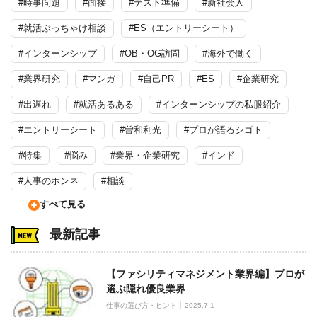
#時事問題
#面接
#テスト準備
#新社会人
#就活ぶっちゃけ相談
#ES（エントリーシート）
#インターンシップ
#OB・OG訪問
#海外で働く
#業界研究
#マンガ
#自己PR
#ES
#企業研究
#出遅れ
#就活あるある
#インターンシップの私服紹介
#エントリーシート
#曽和利光
#プロが語るシゴト
#特集
#悩み
#業界・企業研究
#インド
#人事のホンネ
#相談
すべて見る
最新記事
【ファシリティマネジメント業界編】プロが
選ぶ隠れ優良業界
仕事の選び方・ヒント
2025.7.1