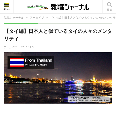
就職ジャーナル
>
アーカイブ
>
【タイ編】日本人と似ているタイの人々のメンタリ
就活相談
【タイ編】日本人と似ているタイの人々のメンタ
就活ノウハウ
リティ
仕事の選び方・ヒント
アーカイブ
2013.12.3
仕事とは？
就活コラム