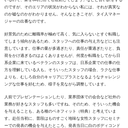
のですが、そのエリアの状況がわからない私には、それが真実な
のか嘘なのかがわかりません。そんなときこそが、タイ人マネー
ジャーの出番なのです。
好景気のために離職率が極めて高く、気に入らないとすぐ転職し
てしまう傾向があるため、スタッフへの仕事の与え方などにも注
意しています。仕事の量が多過ぎたり、責任が重過ぎたりと、負
荷をかけ過ぎるのはよくありませんが、何度か転職をしてから日
系企業に来ているベテランのスタッフは、日系企業での仕事の仕
方を理解している人も。そういったスタッフの場合、ラクな仕事
よりも、むしろ自分のキャリアにプラスとなるようなチャレンジ
ングな仕事を好むため、様子を見ながら調整しています。
人前でプレゼンテーションしたり、業界団体での会合など社外の
業務が好きなスタッフも多いですね。そのため、そういった機会
を与えることも、ある種のベネフィット（特典）と考えていま
す。赴任当初に、普段はものすごく地味な女性スタッフにセミナ
ーでの発表の機会を与えたところ、発表当日に白のボディコンド