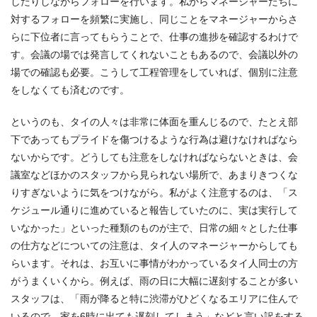
したりしながらフォローを行います。私からマネージャーたちに
対するフォローを頻繁に実施し、同じことをマネージャーからさ
らに下位者に言ってもらうことで、仕事の進捗を確認するわけで
す。会議の場では発言してくれないこともあるので、会議以外の
場での確認も必要。こうして工程管理をしていれば、個別に注意
をしなくても済むのです。
というのも、タイの人々は非常に体面を重んじるので、たとえ部
下であってもプライドを傷つけるような行為は避けなければなら
ないからです。どうしても注意をしなければならないときは、会
議室などほかのスタッフから見られない場所で、あまりきつくな
りすぎないように気をつけながら。私がよく注意するのは、「ス
ケジュール通りに進めていると報告していたのに、実は実行して
いなかった」といった種類のものが主で、日常の細々とした仕事
の仕方などについての注意は、タイ人のマネージャーからしても
らいます。それは、お互いに事情がわかっているタイ人同士の方
がうまくいくから。例えば、雨の日に大幅に遅刻することが多い
スタッフは、「雨が降ると特に渋滞がひどくなるエリアに住んで
いるので、家を6時に出ても遅刻してしまう」などと言い訳をする