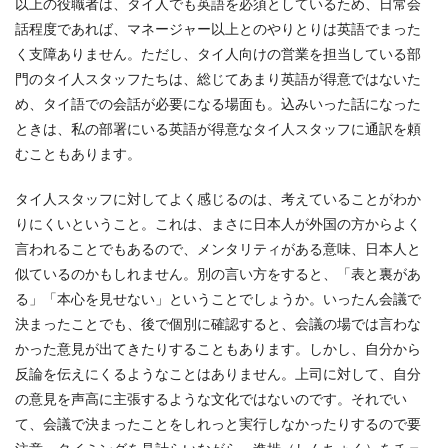
以上の役職者は、タイ人でも英語を必須としているため、日常会
話程度であれば、マネージャー以上とのやりとりは英語でまった
く支障ありません。ただし、タイ人向けの営業を担当している部
門のタイ人スタッフたちは、総じてあまり英語が得意ではないた
め、タイ語での会話が必要になる場面も。込みいった話になった
ときは、私の部署にいる英語が得意なタイ人スタッフに通訳を頼
むこともあります。
タイ人スタッフに対してよく感じるのは、考えていることがわか
りにくいということ。これは、まさに日本人が外国の方からよく
言われることでもあるので、メンタリティがある意味、日本人と
似ているのかもしれません。別の言い方をすると、「表と裏があ
る」「本心を見せない」ということでしょうか。いったん会議で
決まったことでも、後で個別に確認すると、会議の場では言わな
かった意見が出てきたりすることもあります。しかし、自分から
反論を伝えにくるようなことはありません。上司に対して、自分
の意見を声高に主張するような文化ではないのです。それでい
て、会議で決まったことをしれっと実行しなかったりするので要