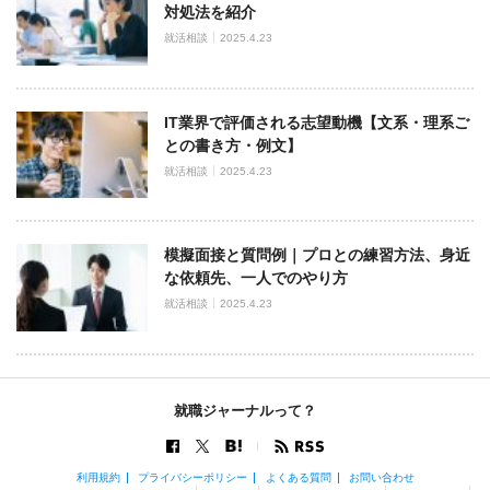
対処法を紹介
就活相談
2025.4.23
IT業界で評価される志望動機【文系・理系ご
との書き方・例文】
就活相談
2025.4.23
模擬面接と質問例｜プロとの練習方法、身近
な依頼先、一人でのやり方
就活相談
2025.4.23
就職ジャーナルって？
利用規約
プライバシーポリシー
よくある質問
お問い合わせ