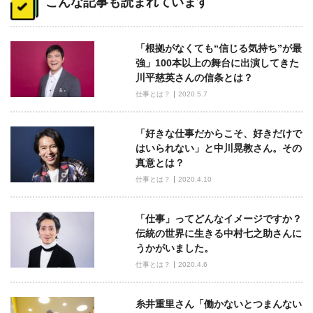
こんな記事も読まれています
ナ
ビ
「根拠がなくても“信じる気持ち”が最
ゲ
強」100本以上の舞台に出演してきた
ー
川平慈英さんの信条とは？
シ
仕事とは？
2020.5.7
ョ
ン
「好きな仕事だからこそ、好きだけで
はいられない」と中川晃教さん。その
真意とは？
仕事とは？
2020.4.10
「仕事」ってどんなイメージですか？
伝統の世界に生きる中村七之助さんに
うかがいました。
仕事とは？
2020.4.6
糸井重里さん「働かないとつまんない