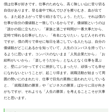
僕は仕事が好きです。仕事のためなら、高く険しい山に登り切る
自信があります。登る途中で転んでひざを擦りむき、血が出て
も、また起き上がって登り続けるでしょう。ただし、それは僕の
仕事が自分の価値観と一致しているからです。価値観というのは
「誰かの役に立ちたい」「家族と過ごす時間が一番大事だから、
定時で帰れる仕事がしたい」「有名になりたい」など人それぞれ
ですが、僕の周りで幸せに毎日を過ごしている人たちは、自分の
価値観がどこにあるかを知っていて、人生のコンパスを持ってい
るように思います。コンパスのないまま「人気企業だから」「お
給料がいいから」「楽しそうだから」となんとなく仕事を選ぶ
と、壁にぶつかってすぐに挫折してしまったり、頑張っても幸せ
になれないということが、起こり得ます。就職活動が始まって周
囲の勢いにのまれたり、仕事で目先の業務に追われたりしている
と、「就職活動の勝算」や「ビジネスの勝算」ばかりに目が向き
がちですが、それよりも「人生の勝算」を考えることこそが大事
だと思います。