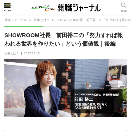
就職ジャーナル
>
仕事とは？
>
SHOWROOM社長 前田裕二の「努力すれば報わ
就活相談
SHOWROOM社長 前田裕二の「努力すれば報
就活ノウハウ
われる世界を作りたい」という価値観｜後編
仕事の選び方・ヒント
仕事とは？
2017.11.15
仕事とは？
就活コラム