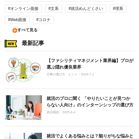
#オンライン面接
#文系
#就活めんどくさい
#理系
#Web面接
#コロナ
すべて見る
最新記事
【ファシリティマネジメント業界編】プロが
選ぶ隠れ優良業界
仕事の選び方・ヒント
2025.7.1
就活のプロに聞く 「やりたいことが見つか
らない人向け」のインターンシップの選び方
就活相談
2025.6.4
就活でよくある悩みとは？陥りがちな悩みと