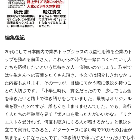
編集後記
20代にして日本国内で業界トップクラスの収益性を誇る企業のト
ップを務める前田さん。これからの時代を一緒につくっていく人
たちを応援したいという気持ちが人一倍強いのでしょう。取材で
は学生さんへの言葉をたくさん頂き、本文では紹介しきれなかっ
た内容もあります。その一つが、目標に向かう際に仮説を持つこ
との大切さです。「小学生時代、貧乏だったので、少しでもお金
を稼ぎたいと路上で弾き語りをしていました。最初はオリジナル
曲を歌ったのですが、誰も立ち止まりませんでした。でも、道行
く人たちの年齢層を見て『懐メロを歌った方がいいかな』『リク
エストを受ければ、何度も聴きにくる人が増えるかな』と仮説を
立てて実行してみると、ギターケースに多い時で10万円のお金が
集まるようになったんです。“弾き語りで稼いだ”というだけでも小