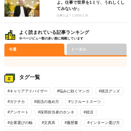
よ。仕事で世界を1ミリ、うれしくし
てみないか」
仕事とは？
2020.1.31
よく読まれている記事ランキング
※ページビュー数の多い順に掲載しています
今週
トータル
タグ一覧
#キャリアアドバイザー
#悩みに効くマンガ
#就活グッズ
#ガクチカ
#就活の進め方
#リクルートスーツ
#アンケート
#採用担当者のホンネ
#就活
#企業選びの軸
#文房具
#履歴書
#インターン選び方