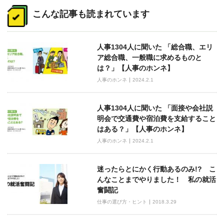
稿
こんな記事も読まれています
ナ
ビ
人事1304人に聞いた 「総合職、エリ
ゲ
ア総合職、一般職に求めるものと
ー
は？」【人事のホンネ】
シ
人事のホンネ
2024.2.1
ョ
ン
人事1304人に聞いた 「面接や会社説
明会で交通費や宿泊費を支給すること
はある？」【人事のホンネ】
人事のホンネ
2024.2.1
迷ったらとにかく行動あるのみ!? こ
んなことまでやりました！ 私の就活
奮闘記
仕事の選び方・ヒント
2018.3.29