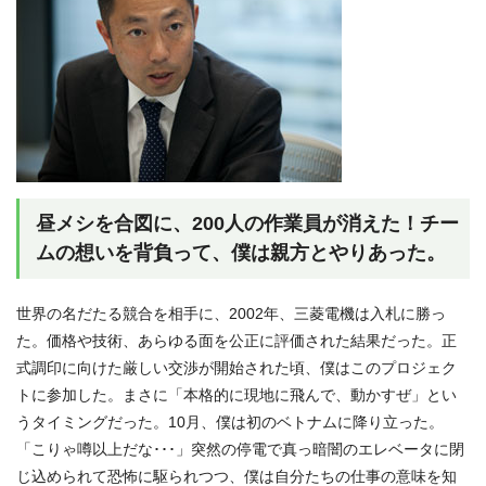
昼メシを合図に、200人の作業員が消えた！チー
ムの想いを背負って、僕は親方とやりあった。
世界の名だたる競合を相手に、2002年、三菱電機は入札に勝っ
た。価格や技術、あらゆる面を公正に評価された結果だった。正
式調印に向けた厳しい交渉が開始された頃、僕はこのプロジェク
トに参加した。まさに「本格的に現地に飛んで、動かすぜ」とい
うタイミングだった。10月、僕は初のベトナムに降り立った。
「こりゃ噂以上だな･･･」突然の停電で真っ暗闇のエレベータに閉
じ込められて恐怖に駆られつつ、僕は自分たちの仕事の意味を知