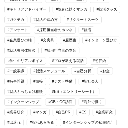
#キャリアアドバイザー
#悩みに効くマンガ
#就活グッズ
#ガクチカ
#就活の進め方
#リクルートスーツ
#アンケート
#採用担当者のホンネ
#就活
#企業選びの軸
#文房具
#履歴書
#インターン選び方
#就活失敗体験談
#採用担当者の本音
#学生のリアルボイス
#プロが教える就活
#初任給
#一般常識
#就活スケジュール
#自己分析
#お金
#時事問題
#面接
#テスト準備
#新社会人
#就活ぶっちゃけ相談
#ES（エントリーシート）
#インターンシップ
#OB・OG訪問
#海外で働く
#業界研究
#マンガ
#自己PR
#ES
#企業研究
#出遅れ
#就活あるある
#インターンシップの私服紹介