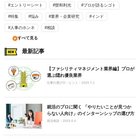
#エントリーシート
#曽和利光
#プロが語るシゴト
#特集
#悩み
#業界・企業研究
#インド
#人事のホンネ
#相談
すべて見る
最新記事
【ファシリティマネジメント業界編】プロが
選ぶ隠れ優良業界
仕事の選び方・ヒント
2025.7.1
就活のプロに聞く 「やりたいことが見つか
らない人向け」のインターンシップの選び方
就活相談
2025.6.4