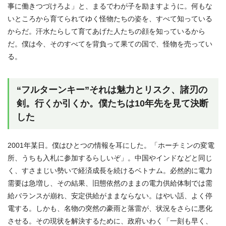
事に働きつづけろよ」と、まるでわが子を励ますように。何もな
いところから育てられてゆく怪物たちの姿を、すべて知っている
からだ。汗水たらして育てあげた人たちの顔を知っているから
だ。僕は今、そのすべてを背負って果ての国で、怪物を売ってい
る。
“フルターンキー”それは魅力とリスク、諸刃の
剣。行くか引くか。僕たちは10年先を見て決断
した
2001年某日。僕はひとつの情報を耳にした。「ホーチミンの変電
所、うちも入札に参加するらしいぞ」。中国やインドなどと同じ
く、すさまじい勢いで経済成長を続けるベトナム。必然的に電力
需要は急増し、その結果、旧態依然のままの電力供給体制では需
給バランスが崩れ、安定供給がままならない。はやい話、よく停
電する。しかも、名物の突然の豪雨と落雷が、状況をさらに悪化
させる。その現状を解決するために、政府いわく「一刻も早く、