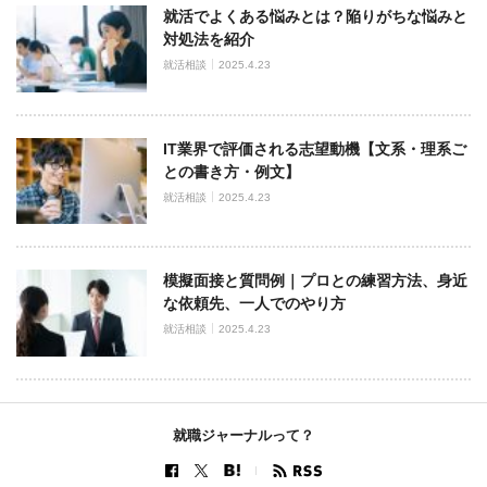
就活でよくある悩みとは？陥りがちな悩みと
対処法を紹介
就活相談
2025.4.23
IT業界で評価される志望動機【文系・理系ご
との書き方・例文】
就活相談
2025.4.23
模擬面接と質問例｜プロとの練習方法、身近
な依頼先、一人でのやり方
就活相談
2025.4.23
就職ジャーナルって？