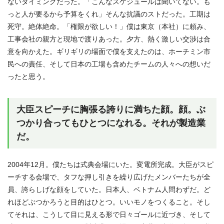
ないタイミングだった。「こんなスケジュールは聞いてない。も
っと人が要るから予算をくれ」そんな抗議のストだった。工期は
死守。絶体絶命。「権限が欲しい！」僕は東京（本社）に頼み、
工事会社の親方と現地で渡りあった。夕方、熱く激しい交渉は合
意を向かえた。ギリギリの場面で僕を支えたのは、ホーチミン市
民への責任、そして日本の工場も含めたチームの人々への想いだ
ったと思う。
大臣スピーチに胸張る誇りに満ちた顔。顔。ぶ
つかり合ってもひとつになれる。それが製造業
だ。
2004年12月。僕たちは式典会場にいた。変電所完成。大臣がスピ
ーチする会場で、タフな押し引きを繰り広げたメンバーたちが全
員、誇らしげな顔をしていた。日本人、ベトナム人問わずだ。ど
れほどぶつかろうと目的はひとつ。いいモノをつくること。そし
てそれは、こうして目に見える形で日々ゴールに近づき、そして