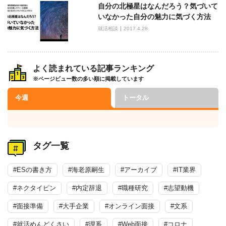
自分の北極星はなんだろう？気づいて
いなかった自分の魅力に気づく方法
就活相談
2017.4.28
よく読まれている記事ランキング
※ページビュー数の多い順に掲載しています
今週
トータル
タグ一覧
#ESの書き方
#海老原嗣生
#アーカイブ
#IT業界
#ネクタイピン
#内定辞退
#職種研究
#志望動機
#面接準備
#大手企業
#オンライン面接
#文系
#就活めんどくさい
#理系
#Web面接
#コロナ