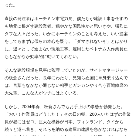
った。
直接の発注者はホーチミン市電力局、僕たちが建設工事を任すの
も地元に根ざす建設業者。穏やかな国民性かと思いきや、猛烈に
タフな人々だった。いかにホーチミンのことを考えた、いい提案
をしてもまずは僕らの本心を疑う。「ダマされないぞ」とばかり
に。遅々として進まない現地工事。雇用したベトナム人作業員た
ちもなかなか効率的に動いてくれない。
そんな建設現場を見事に監理していたのが、サイトマネージャー
の板倉さんだった。長年にわたり、見知らぬ国に単身乗り込んで
は、言葉もなかなか通じない相手とガンガンやり合う百戦錬磨の
大先輩。こんな人がウチにはよくいる。
しかし、2004年春、板倉さんでもお手上げの事態が勃発した。
「おい！作業員はどうした！」その日の朝、200人いたはずの作業
員が昼にはゼロ。巨大な機器が日本、フィンランド、タイから
続々と港へ着き、それらを納める建屋の建設を急がなければなら