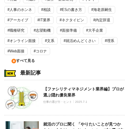
#人事のホンネ
#相談
#ESの書き方
#海老原嗣生
#アーカイブ
#IT業界
#ネクタイピン
#内定辞退
#職種研究
#志望動機
#面接準備
#大手企業
#オンライン面接
#文系
#就活めんどくさい
#理系
#Web面接
#コロナ
すべて見る
最新記事
【ファシリティマネジメント業界編】プロが
選ぶ隠れ優良業界
仕事の選び方・ヒント
2025.7.1
就活のプロに聞く 「やりたいことが見つか