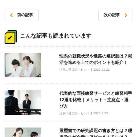
前の記事
次の記事
投
稿
こんな記事も読まれています
ナ
ビ
理系の就職状況や進路の選択肢は？就
ゲ
活を進める上でのポイントも紹介！
ー
仕事の選び方・ヒント
2022.12.22
シ
ョ
ン
代表的な面接練習サービスと練習相手
12選を比較｜メリット・注意点・選
び方
仕事の選び方・ヒント
2025.4.23
履歴書での研究課題の書き方とは？理