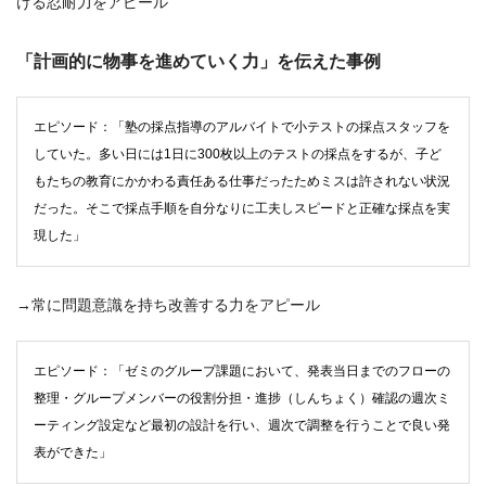
ける忍耐力をアピール
「計画的に物事を進めていく力」を伝えた事例
エピソード：「塾の採点指導のアルバイトで小テストの採点スタッフを
していた。多い日には1日に300枚以上のテストの採点をするが、子ど
もたちの教育にかかわる責任ある仕事だったためミスは許されない状況
だった。そこで採点手順を自分なりに工夫しスピードと正確な採点を実
現した」
→常に問題意識を持ち改善する力をアピール
エピソード：「ゼミのグループ課題において、発表当日までのフローの
整理・グループメンバーの役割分担・進捗（しんちょく）確認の週次ミ
ーティング設定など最初の設計を行い、週次で調整を行うことで良い発
表ができた」