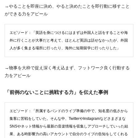
→やることを即座に決め、やると決めたことを即行動に移すこと
ができる力をアピール
エピソード：「英語を身につけるにはまずは外国人と話をすることや海
外に行くことが大事だと考えて、ほとんど英語は話せなかったが、外国
人が多く集まる場所に行ったり、海外に短期留学に行ったりした」
→物事を大枠で捉え深く考え込まず、フットワーク良く行動する
力をアピール
「前例のないことに挑戦する力」を伝えた事例
エピソード：「所属するバンドのライブ準備の中で、知名度の低さから
集客に苦戦をしていた。そんな中、TwitterやInstagramなどさまざまな
SNSやネット情報から最新の音楽情報を収集しアプローチしていった結
果、ある時影響力の高いアカウントで自分のライブの告知をしてくれる