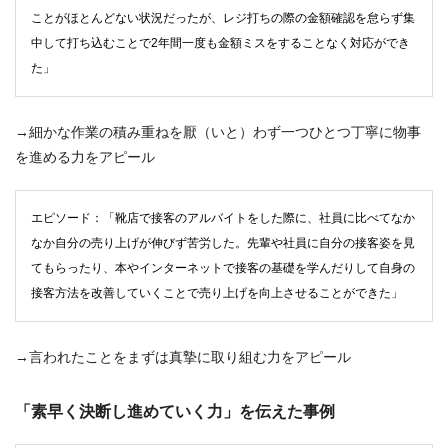
ことがほとんどない状況だったが、レジ打ちの際の金額確認を怠らず集
中して打ち込むことで2年間一度も金額ミスをすることなく対応ができ
た」
→細かな作業の積み重ねを厭（いと）わず一つひとつ丁寧に物事
を進める力をアピール
エピソード：「靴店で接客のアルバイトをした際に、社員に比べてなか
なか自分の売り上げが伸びず苦労した。先輩や社員に自分の接客姿を見
てもらったり、本やインターネットで接客の基礎を学んだりして自身の
接客方法を改善していくことで売り上げを向上させることができた」
→言われたことをまずは真摯に取り組む力をアピール
「素早く決断し進めていく力」を伝えた事例