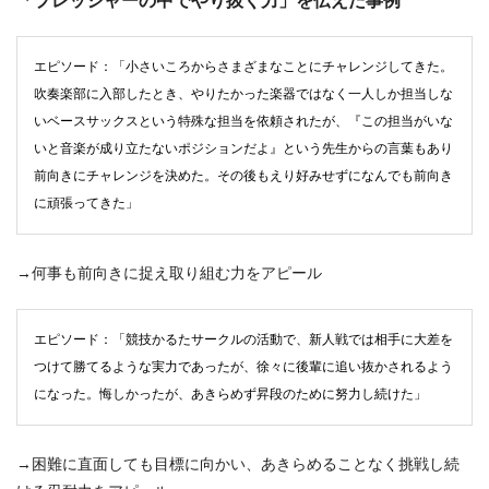
「プレッシャーの中でやり抜く力」を伝えた事例
エピソード：「小さいころからさまざまなことにチャレンジしてきた。
吹奏楽部に入部したとき、やりたかった楽器ではなく一人しか担当しな
いベースサックスという特殊な担当を依頼されたが、『この担当がいな
いと音楽が成り立たないポジションだよ』という先生からの言葉もあり
前向きにチャレンジを決めた。その後もえり好みせずになんでも前向き
に頑張ってきた」
→何事も前向きに捉え取り組む力をアピール
エピソード：「競技かるたサークルの活動で、新人戦では相手に大差を
つけて勝てるような実力であったが、徐々に後輩に追い抜かされるよう
になった。悔しかったが、あきらめず昇段のために努力し続けた」
→困難に直面しても目標に向かい、あきらめることなく挑戦し続