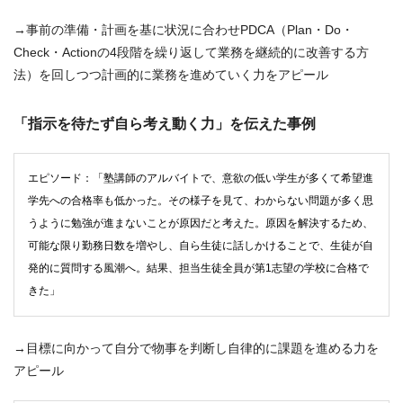
→事前の準備・計画を基に状況に合わせPDCA（Plan・Do・
Check・Actionの4段階を繰り返して業務を継続的に改善する方
法）を回しつつ計画的に業務を進めていく力をアピール
「指示を待たず自ら考え動く力」を伝えた事例
エピソード：「塾講師のアルバイトで、意欲の低い学生が多くて希望進
学先への合格率も低かった。その様子を見て、わからない問題が多く思
うように勉強が進まないことが原因だと考えた。原因を解決するため、
可能な限り勤務日数を増やし、自ら生徒に話しかけることで、生徒が自
発的に質問する風潮へ。結果、担当生徒全員が第1志望の学校に合格で
きた」
→目標に向かって自分で物事を判断し自律的に課題を進める力を
アピール