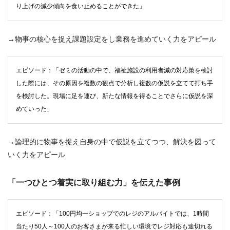
り上げの減少傾向を食い止めることができた」
→物事の核心を捉え課題設定をし業務を進めていく力をアピール
エピソード：「ゼミの活動の中で、福祉施設の利用者減の対応策を検討
した際には、その原因を複数の観点で分析し複数の仮説を立てて打ち手
を検討した。現場に足を運び、新たな情報を得ることでさらに仮説を深
めていった」
→論理的に物事を捉え自身の中で仮説を立てつつ、解決を図って
いく力をアピール
「一つひとつ着実に取り組む力」を伝えた事例
エピソード：「100円均一ショップでのレジのアルバイトでは、1時間
当たり50人～100人のお客さまが来る忙しい環境でレジ対応も途切れる