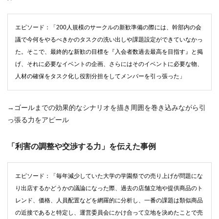
エピソード：「200人規模のサークルの新歓準備の際には、幹部内の会
議で今何をやるべきかのタスクの洗い出しや課題設定ができていなかっ
た。そこで、最終的な新歓の目標を『入会者数過去最高を目指す』と掲
げ、それに必要なイベントの企画、さらにはそのイベントに必要な物、
人材の確保をタスク化し役割分担をしてメンバーを引っ張った」
→ゴールまでの効果的なシナリオを描き周囲を巻き込みながら引
っ張る力をアピール
「利害の調整や交渉する力」を伝えた事例
エピソード：「毎年減少していた大学の学園祭での売り上げが問題にな
り出店するかどうかの議論になった際、過去の店舗立地や提供商品のト
レンド、価格、人員配置などを網羅的に分析し、一番の課題は類似商品
の近接であると特定し、運営委員会にかけ合って立地を決めたことで売