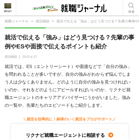
就職ジャーナル
>
就活相談
>
就活で伝える「強み」はどう見つける？先輩の事例や
就活相談
就活で伝える「強み」はどう見つける？先輩の事
就活ノウハウ
例やESや面接で伝えるポイントも紹介
仕事の選び方・ヒント
就活相談
2023.4.27
就活では、ES（エントリーシート）や面接などで「自分の強み」
仕事とは？
を問われることが多いですが、自分の強みがわからず悩んでしま
う人は少なくありません。どのように自分の強みを見つければい
就活コラム
いのか、それをどのようにアピールすればいいのか、リクナビ就
職エージェントのキャリアアドバイザーにうかがいました。強み
の一覧や、先輩たちのエピソードもご紹介します。
＼就活を効率的に！納得のいく就活をプロがサポート／
リクナビ就職エージェントに相談する