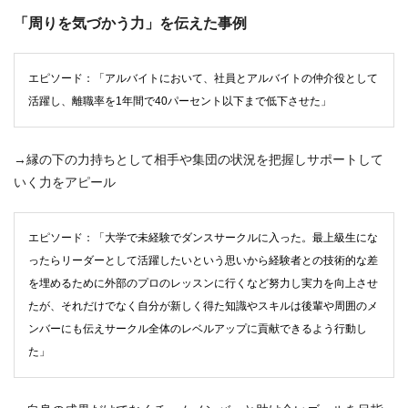
「周りを気づかう力」を伝えた事例
エピソード：「アルバイトにおいて、社員とアルバイトの仲介役として
活躍し、離職率を1年間で40パーセント以下まで低下させた」
→縁の下の力持ちとして相手や集団の状況を把握しサポートして
いく力をアピール
エピソード：「大学で未経験でダンスサークルに入った。最上級生にな
ったらリーダーとして活躍したいという思いから経験者との技術的な差
を埋めるために外部のプロのレッスンに行くなど努力し実力を向上させ
たが、それだけでなく自分が新しく得た知識やスキルは後輩や周囲のメ
ンバーにも伝えサークル全体のレベルアップに貢献できるよう行動し
た」