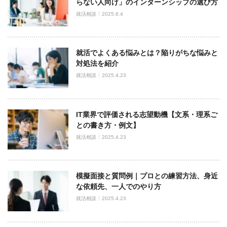
らない人向け」のインターンシップの選び方
就活相談
2025.6.4
就活でよくある悩みとは？陥りがちな悩みと
対処法を紹介
就活相談
2025.4.23
IT業界で評価される志望動機【文系・理系ご
との書き方・例文】
就活相談
2025.4.23
模擬面接と質問例｜プロとの練習方法、身近
な依頼先、一人でのやり方
就活相談
2025.4.23