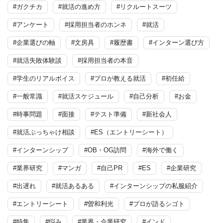
#ガクチカ
#就活の進め方
#リクルートスーツ
#アンケート
#採用担当者のホンネ
#就活
#企業選びの軸
#文房具
#履歴書
#インターン選び方
#就活失敗体験談
#採用担当者の本音
#学生のリアルボイス
#プロが教える就活
#初任給
#一般常識
#就活スケジュール
#自己分析
#お金
#時事問題
#面接
#テスト準備
#新社会人
#就活ぶっちゃけ相談
#ES（エントリーシート）
#インターンシップ
#OB・OG訪問
#海外で働く
#業界研究
#マンガ
#自己PR
#ES
#企業研究
#出遅れ
#就活あるある
#インターンシップの私服紹介
#エントリーシート
#曽和利光
#プロが語るシゴト
#特集
#悩み
#業界・企業研究
#インド