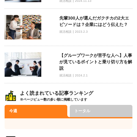
就活相談
2024.11.13
先輩300人が選んだガクチカの2大エ
ピソードは？企業にはどう伝えた？
就活相談
2023.2.3
【グループワークが苦手な人へ】人事
が見ているポイントと乗り切り方を解
説
就活相談
2024.2.1
よく読まれている記事ランキング
※ページビュー数の多い順に掲載しています
今週
トータル