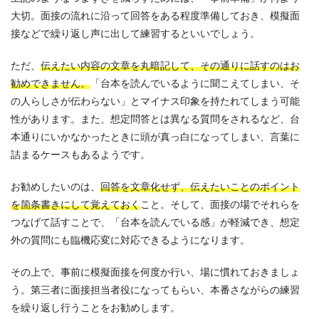
大切。面接の流れに沿って回答をある程度準備しておき、模擬面
接などで繰り返し声に出して練習するといいでしょう。
ただ、
伝えたい内容の文章を丸暗記して、その通りに話すのはお
勧めできません。
「台本を読んでいるように聞こえてしまい、そ
の人らしさが伝わらない」とマイナス印象を持たれてしまう可能
性があります。また、想定問答とは異なる質問をされるなど、台
本通りにいかなかったときに頭が真っ白になってしまい、言葉に
詰まるケースもあるようです。
お勧めしたいのは、
回答を文章化せず、伝えたいことのポイント
を箇条書きにして覚えておく
こと。そして、面接の場でそれらを
つなげて話すことで、「台本を読んでいる感」が軽減でき、想定
外の質問にも臨機応変に対応できるようになります。
その上で、事前に模擬面接を何度か行い、場に慣れておきましょ
う。第三者に面接担当者役になってもらい、本番さながらの練習
を繰り返し行うことをお勧めします。