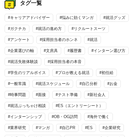
タグ一覧
#キャリアアドバイザー
#悩みに効くマンガ
#就活グッズ
#ガクチカ
#就活の進め方
#リクルートスーツ
#アンケート
#採用担当者のホンネ
#就活
#企業選びの軸
#文房具
#履歴書
#インターン選び方
#就活失敗体験談
#採用担当者の本音
#学生のリアルボイス
#プロが教える就活
#初任給
#一般常識
#就活スケジュール
#自己分析
#お金
#時事問題
#面接
#テスト準備
#新社会人
#就活ぶっちゃけ相談
#ES（エントリーシート）
#インターンシップ
#OB・OG訪問
#海外で働く
#業界研究
#マンガ
#自己PR
#ES
#企業研究