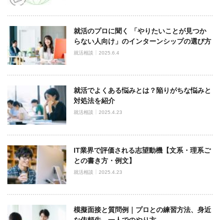
就活のプロに聞く 「やりたいことが見つか
らない人向け」のインターンシップの選び方
就活相談
2025.6.4
就活でよくある悩みとは？陥りがちな悩みと
対処法を紹介
就活相談
2025.4.23
IT業界で評価される志望動機【文系・理系ご
との書き方・例文】
就活相談
2025.4.23
模擬面接と質問例｜プロとの練習方法、身近