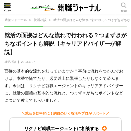
就職ジャーナル
>
就活相談
>
就活の面接はどんな流れで行われる？つまずきがちな
就活相談
就活の面接はどんな流れで行われる？つまずきが
就活ノウハウ
ちなポイントも解説【キャリアドバイザーが解
説】
仕事の選び方・ヒント
就活相談
2023.4.27
仕事とは？
面接の基本的な流れを知っていますか？事前に流れをつかんでお
就活コラム
けば、本番で慌てたり、必要以上に緊張したりしなくて済みま
す。今回は、リクナビ就職エージェントのキャリアアドバイザー
に、就活の面接の基本的な流れと、つまずきがちなポイントなど
について教えてもらいました。
＼就活を効率的に！納得のいく就活をプロがサポート／
リクナビ就職エージェントに相談する