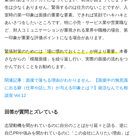
生は少なくありません。緊張するのは仕方のないことですが、入
室時の第一印象は面接の重要な要素。できれば笑顔でハキハキと
あいさつをしたいところです。特に小売・サービス業や営業職な
ど、対人コミュニケーションが重視される業界や職種の場合、第
一印象が重要な評価ポイントになる場合があります。
緊張対策のためには「場に慣れておくこと」が何より重要。
本番
さながらの「模擬面接」を繰り返し行い、実際の面接の流れをつ
かんでおくことをお勧めします。
関連記事：面接で落ちる理由がわかりません。【面接中の無意識
に出る癖（仕草や話し方）が与える印象とは？】就活なんでも相
談室 Vol.12
回答が質問とズレている
志望動機を聞かれているのに自分のことばかり延々と語る、逆に
自己PRや強みを聞かれているのに「この会社に入りたい理由」ば