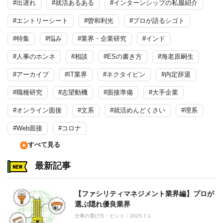
#出遅れ
#就活あるある
#インターンシップの私服紹介
#エントリーシート
#曽和利光
#プロが語るシゴト
#特集
#悩み
#業界・企業研究
#インド
#人事のホンネ
#相談
#ESの書き方
#海老原嗣生
#アーカイブ
#IT業界
#ネクタイピン
#内定辞退
#職種研究
#志望動機
#面接準備
#大手企業
#オンライン面接
#文系
#就活めんどくさい
#理系
#Web面接
#コロナ
すべて見る
最新記事
【ファシリティマネジメント業界編】プロが
選ぶ隠れ優良業界
仕事の選び方・ヒント
2025.7.1