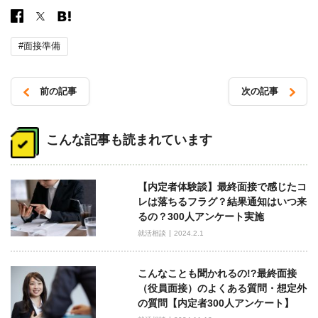
#面接準備
前の記事
次の記事
投
稿
こんな記事も読まれています
ナ
ビ
【内定者体験談】最終面接で感じたコ
ゲ
レは落ちるフラグ？結果通知はいつ来
ー
るの？300人アンケート実施
シ
就活相談
2024.2.1
ョ
ン
こんなことも聞かれるの!?最終面接
（役員面接）のよくある質問・想定外
の質問【内定者300人アンケート】