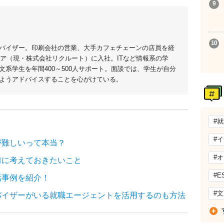
バイザー。印刷会社の営業、大手カフェチェーンの店員を経
リア（現・株式会社リクルート）に入社。ITなど情報系の学
系学生を年間400～500人サポート。面談では、学生が自分
ようアドバイスすることを心がけている。
#
#
が難しいって本当？
#
前に考えておきたいこと
#E
活事例を紹介！
#
バイザーがいる就職エージェントを活用するのも方法