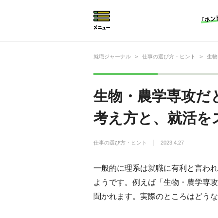
就職ジャーナル
>
仕事の選び方・ヒント
>
生物
就活相談
就活ノウハウ
生物・農学専攻だ
仕事の選び方・ヒント
考え方と、就活を
仕事とは？
仕事の選び方・ヒント
2023.4.27
就活コラム
一般的に理系は就職に有利と言われ
ようです。例えば「生物・農学専攻
聞かれます。実際のところはどうな