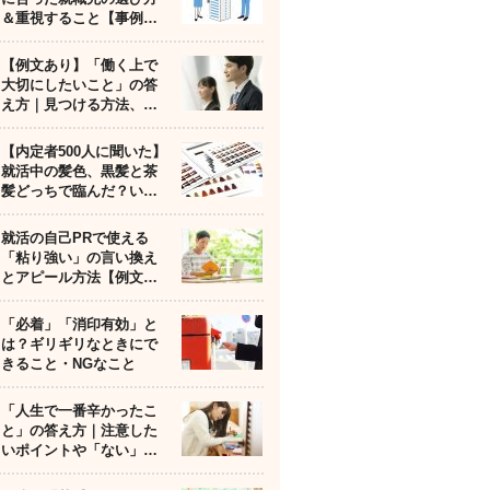
＆重視すること【事例…
【例文あり】「働く上で
大切にしたいこと」の答
え方｜見つける方法、…
【内定者500人に聞いた】
就活中の髪色、黒髪と茶
髪どっちで臨んだ？い…
就活の自己PRで使える
「粘り強い」の言い換え
とアピール方法【例文…
「必着」「消印有効」と
は？ギリギリなときにで
きること・NGなこと
「人生で一番辛かったこ
と」の答え方｜注意した
いポイントや「ない」…