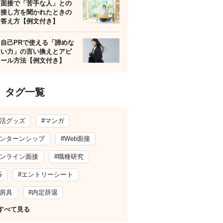
面接で「苦手な人」との
接し方を聞かれたときの
答え方【例文付き】
自己PRで使える「諦めな
い力」の言い換えとアピ
ール方法【例文付き】
タグ一覧
就活グッズ
#マンガ
インターンシップ
#Web面接
オンライン面接
#職種研究
S
#エントリーシート
文房具
#内定辞退
すべて見る