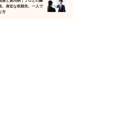
面接と質問例｜プロとの練
法、身近な依頼先、一人で
り方