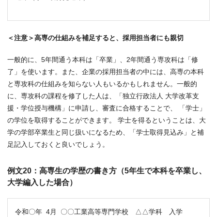
＜注意＞高専の仕組みを補足すると、採用担当者にも親切
一般的に、5年間通う本科は「卒業」、2年間通う専攻科は「修
了」を使います。また、企業の採用担当者の中には、高専の本科
と専攻科の仕組みを知らない人もいるかもしれません。一般的
に、専攻科の課程を修了した人は、「独立行政法人 大学改革支
援・学位授与機構」に申請し、審査に合格することで、 「学士」
の学位を取得することができます。 学士を得るということは、大
学の学部卒業生と同じ扱いになるため、「学士取得見込み」と補
足記入しておくと良いでしょう。
例文20：高専生の学歴の書き方（5年生で本科を卒業し、
大学編入した場合）
令和〇年 4月 〇〇工業高等専門学校 △△学科 入学