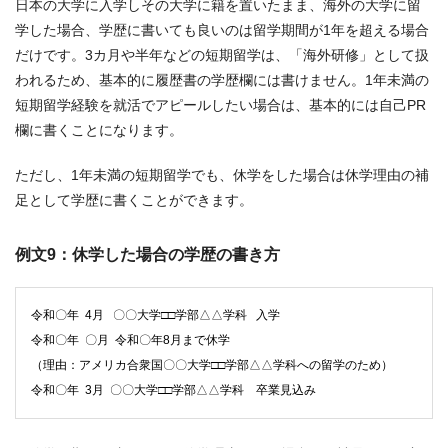
日本の大学に入学しその大学に籍を置いたまま、海外の大学に留
学した場合、学歴に書いても良いのは留学期間が1年を超える場合
だけです。3カ月や半年などの短期留学は、「海外研修」として扱
われるため、基本的に履歴書の学歴欄には書けません。1年未満の
短期留学経験を就活でアピールしたい場合は、基本的には自己PR
欄に書くことになります。
ただし、1年未満の短期留学でも、休学をした場合は休学理由の補
足として学歴に書くことができます。
例文9：休学した場合の学歴の書き方
令和〇年 4月 〇〇大学□□学部△△学科 入学
令和〇年 〇月 令和〇年8月まで休学
（理由：アメリカ合衆国〇〇大学□□学部△△学科への留学のため）
令和〇年 3月 〇〇大学□□学部△△学科 卒業見込み