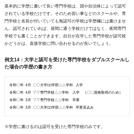
基本的に学歴に書いて良い専門学校は、国や自治体によって認可
されている学校だけです。そのため習い事などのスクールや、専
門学校と名前が付いていても無認可の学校は学歴欄には書けませ
ん。認可されていれば、昼間に通う学校だけではなく、夜間専門
学校でも書くことができます。自分が在学した専門学校が認可校
かどうかは、直接学校に問い合わせるのが良いでしょう。
例文14：大学と認可を受けた専門学校をダブルスクールし
た場合の学歴の書き方
令和〇年 4月 〇〇大学□□学部△△学科 入学
令和〇年 4月 ▽▽専門学校△△学科 入学 （〇〇資格取得のため）
令和〇年 3月 ▽▽専門学校△△学科 卒業
令和〇年 3月 〇〇大学□□学部△△学科 卒業見込み
※学歴に書けるのは認可を受けた専門学校のみです。