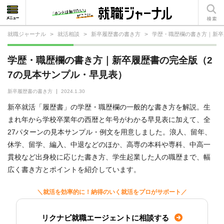
就職ジャーナル
>
就活相談
>
新卒履歴書の書き方
>
学歴・職歴欄の書き方｜新卒
就活相談
学歴・職歴欄の書き方｜新卒履歴書の完全版（2
就活ノウハウ
7の見本サンプル・早見表）
仕事の選び方・ヒント
新卒履歴書の書き方
2024.1.30
新卒就活「履歴書」の学歴・職歴欄の一般的な書き方を解説。生
仕事とは？
まれ年から学校卒業年の西暦と年号がわかる早見表に加えて、全
27パターンの見本サンプル・例文を用意しました。浪人、留年、
就活コラム
休学、留学、編入、中退などのほか、高専の本科や専科、中高一
貫校など出身校に応じた書き方、学生起業した人の職歴まで、幅
広く書き方とポイントを紹介しています。
＼就活を効率的に！納得のいく就活をプロがサポート／
リクナビ就職エージェントに相談する