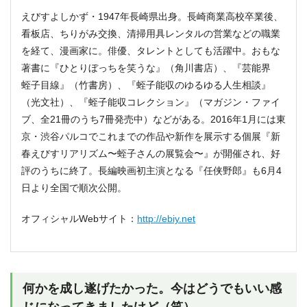
えびすよしかず・1947年長崎県出身。長崎商業高校卒業後、
看板店、ちりがみ交換、清掃用具レンタルの営業などの職業
を経て、漫画家に。俳優、タレントとしても活躍中。おもな
著書に『ひとりぼっちを笑うな』（角川書店）、『芸能界
蛭子目線』（竹書房）、『蛭子能収のゆるゆる人生相談』
（光文社）、『蛭子能収コレクション』（マガジン・ファイ
ブ、全21冊のうち7冊発売中）などがある。2016年1月には東
京・渋谷パルコでこれまでの作品や新作を展示する個展『新
春えびすリアリズム〜蛭子さんの展覧会〜』が開催され、好
評のうちに終了。長編映画初主演となる『任侠野郎』も6月4
日より全国で順次公開。
オフィシャルWebサイト：
http://ebiy.net
何かを成し遂げたかった。今はどうでもいい感
じになってきましたけど（笑）