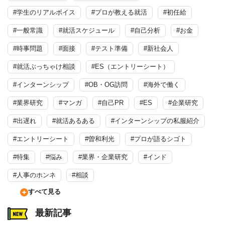
#学生のリアルボイス
#プロが教える就活
#初任給
#一般常識
#就活スケジュール
#自己分析
#お金
#時事問題
#面接
#テスト準備
#新社会人
#就活ぶっちゃけ相談
#ES（エントリーシート）
#インターンシップ
#OB・OG訪問
#海外で働く
#業界研究
#マンガ
#自己PR
#ES
#企業研究
#出遅れ
#就活あるある
#インターンシップの私服紹介
#エントリーシート
#曽和利光
#プロが語るシゴト
#特集
#悩み
#業界・企業研究
#インド
#人事のホンネ
#相談
すべて見る
最新記事