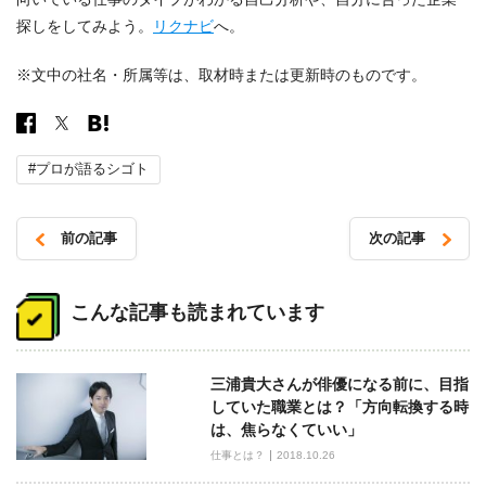
探しをしてみよう。
リクナビ
へ。
※文中の社名・所属等は、取材時または更新時のものです。
#プロが語るシゴト
前の記事
次の記事
投
稿
こんな記事も読まれています
ナ
ビ
三浦貴大さんが俳優になる前に、目指
ゲ
していた職業とは？「方向転換する時
ー
は、焦らなくていい」
シ
仕事とは？
2018.10.26
ョ