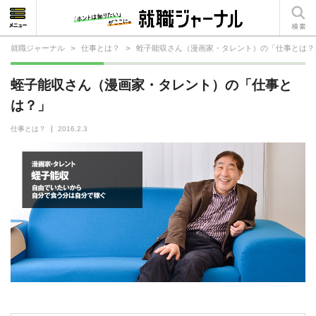
就職ジャーナル
>
仕事とは？
>
蛭子能収さん（漫画家・タレント）の「仕事とは？
就活相談
蛭子能収さん（漫画家・タレント）の「仕事と
就活ノウハウ
は？」
仕事の選び方・ヒント
仕事とは？
2016.2.3
仕事とは？
就活コラム