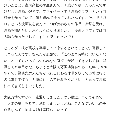
けいたこと。夜間高校の学生さんで、１歳か２歳下だったんです
けどね。漫画が好きで、プライベートで「漫画クラブ」という同
好会を作っていて、僕も連れて行ってくれたんです。そこで『ガ
ロ』という漫画誌を読んで、つげ義春さんの作品に衝撃を受け、
漫画を描きたいと思うようになりました。「漫画クラブ」では同
人誌も作ったりして、すごく楽しかったです。
ところが、彼が高校を卒業して上京するということで、退職して
しまったんです。なんだか孤独で、「このまま長崎にはいたくな
い」といてもたってもいられない気持ちが湧いてきましてね。就
職して５年目かな。ちょうど大阪で万国博覧会のあった年（1970
年）で。勤務先の人たちが代わる代わる休暇を取って万博に行く
のに乗じて僕も「万博に行くので休みをください」と言って東京
に出てきてしまいました。
大阪万博ですか？ 素通りしました。つい最近、ロケで初めて
「太陽の塔」を見て、感動しましたけどね。こんなデカいものを
作るなんて、岡本太郎は素晴らしいって。