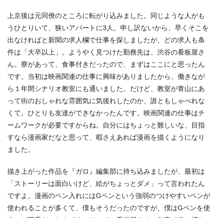
上京後は元同僚のところに転がり込みました。同じような人がも
うひとりいて、狭いアパートに3人。申し訳ないから、早くそこを
出なければと新聞の求人欄で仕事を探しましたが、どの求人も条
件は「大卒以上」。ようやく見つけた勤務先は、渋谷の看板屋さ
ん。寮があって、食事付きだったので、まずはここにと思ったん
です。当初は映画関連の仕事に興味がありましたから、働きなが
ら１年間シナリオ教室にも通いました。だけど、教室が青山にあ
って街のおしゃれな雰囲気に気後れしたのか、誰ともしゃべれな
くて。ひとりも友達ができなかったんです。映画関連の仕事はチ
ームワークが必要ですからね。自分にはちょっと難しいな、目指
すなら漫画家だなと思って、暇さえあれば漫画を描くようになり
ました。
描き上がった作品を『ガロ』編集部に持ち込みましたが、最初は
「ストーリーは面白いけど、絵がちょっとダメ」って言われたん
ですよ。漫画のペン入れにはGペンという強弱のつけやすいペンが
使われることが多くて、僕もそうだったのですが、僕はGペンを使