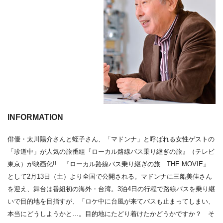
INFORMATION
俳優・太川陽介さんと蛭子さん、「マドンナ」と呼ばれる女性ゲストの
「珍道中」が人気の旅番組『ローカル路線バス乗り継ぎの旅』（テレビ
東京）が映画化!! 『ローカル路線バス乗り継ぎの旅 THE MOVIE』
として2月13日（土）より全国で公開される。マドンナに三船美佳さん
を迎え、舞台は番組初の海外・台湾。3泊4日の行程で路線バスを乗り継
いで目的地を目指すが、「ロケ中に台風が来てバスも止まってしまい、
本当にどうしようかと…。目的地にたどり着けたかどうかですか？ そ