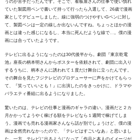
うのが苦手だったんです。そこで、看板屋さんの仕事で使い慣れ
ていた製図用ペンで書いて持って行ったら入選して、26歳で漫画
家としてデビューしました。線に強弱のつけやすいGペンに対し
て、製図ペンは一定の線しか出ないんですね。ちょっとほかの漫
画とは違った感じになるし、本当に死んだような線で…。僕の漫
画には合っていたようです。
テレビに出るようになったのは30代後半から。劇団『東京乾電
池』座長の柄本明さんからポスターを依頼されて、劇団に出入り
するうちに、柄本さんに誘われて１度だけ舞台に立ったんです。
その舞台を見たフジテレビのプロデューサーに声をかけてもらっ
て、『笑っていいとも！』に出演したのをきっかけに、ドラマや
バラエティ番組に出るようになりました。
驚いたのは、テレビの仕事と漫画のギャラの違い。漫画だと２カ
月かかってようやく稼げる額をテレビなら１週間で稼げてしま
う。漫画でも売れる漫画家さんなら話が別でしょうけど、僕の漫
画は全然売れなかったので、「テレビはすごいなあ」と思いまし
た。一方、テレビに出るようになって「作品と本人のイメージが