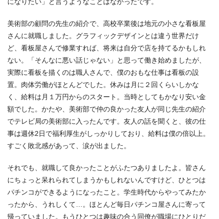
になりたい」と言うようなことはなかったです。
美術部の顧問の先生の紹介で、高校卒業後は地元の小さな看板屋
さんに就職しました。グラフィックデザインとは違う世界だけ
ど、看板屋さんで修業すれば、将来は自分で店を持てるかもしれ
ない。「そんなに悪い話じゃない」と思って働き始めましたが、
実際に看板を描くのは職人さんで、僕のおもな仕事は看板の設
置。肉体労働がほとんどでした。休みは月に２回くらいしかな
く、給料は月１万円からのスタート。当時としてもかなり安い金
額でした。かたや、美術部で仲の良かった友人が同じ先生の紹介
でテレビ局の美術部に入ったんです。友人の話を聞くと、彼の仕
事は週休2日で福利厚生がしっかりしており、給料は僕の倍以上。
すごく敗北感があって、涙が出ました。
それでも、就職して良かったことがふたつありましたよ。皆さん
にちょっと呆れられてしまうかもしれないんですけど、ひとつは
パチンコができるようになったこと。学生時代からやってみたか
ったから、うれしくて…。ほとんど毎日パチンコ屋さんに寄って
帰っていました。もうひとつは趣味の合う同僚が職場にひとりだ