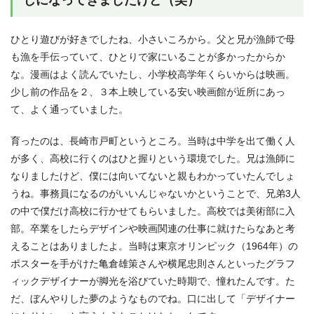
ひとり遊びが好きでしたね、小さいころから。父と兄が漁師で母
も漁を手伝っていて、ひとりで家にいることが多かったからか
な。漫画はよく読んでいたし、小学校高学年くらいからは映画。
少し前の作品を２、３本上映している安い映画館が近所にあっ
て、よく通っていました。
育ったのは、長崎市戸町というところ。当時は中学を出て働く人
が多く、高校に行くのはひと握りという環境でした。兄は漁師に
なりましたけど、僕には向いてないと親もわかっていたんでしょ
うね。事務員になるのがいいんじゃないかということで、兄弟3人
の中で僕だけ高校に行かせてもらいました。高校では美術部に入
部。卒業をしたらデザインや映画関連の仕事に就けたらなあと考
えることはありましたよ。当時は東京オリンピック（1964年）の
ポスターを手がけた亀倉雄策さんや横尾忠則さんといったグラフ
ィックデザイナーが脚光を浴びていた時期で、憧れたんです。た
だ、ぼんやりした夢のようなものでね。口に出して「デザイナー