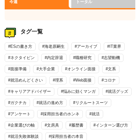
今週
トータル
タグ一覧
#ESの書き方
#海老原嗣生
#アーカイブ
#IT業界
#ネクタイピン
#内定辞退
#職種研究
#志望動機
#面接準備
#大手企業
#オンライン面接
#文系
#就活めんどくさい
#理系
#Web面接
#コロナ
#キャリアアドバイザー
#悩みに効くマンガ
#就活グッズ
#ガクチカ
#就活の進め方
#リクルートスーツ
#アンケート
#採用担当者のホンネ
#就活
#企業選びの軸
#文房具
#履歴書
#インターン選び方
#就活失敗体験談
#採用担当者の本音