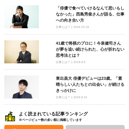
ン
「俳優で食べていけるなんて思いもし
なかった」西島秀俊さんが語る、仕事
への向き合い方
仕事とは？
2018.10.19
41歳で将棋のプロに！今泉健司さん
が夢を追い続けられた、心が折れない
思考法とは？
仕事とは？
2018.9.6
東出昌大 俳優デビューは23歳。「素
晴らしい人たちとの出会い」が続ける
きっかけに
仕事とは？
2018.8.31
よく読まれている記事ランキング
※ページビュー数の多い順に掲載しています