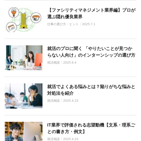
【ファシリティマネジメント業界編】プロが
選ぶ隠れ優良業界
仕事の選び方・ヒント
2025.7.1
就活のプロに聞く 「やりたいことが見つか
らない人向け」のインターンシップの選び方
就活相談
2025.6.4
就活でよくある悩みとは？陥りがちな悩みと
対処法を紹介
就活相談
2025.4.23
IT業界で評価される志望動機【文系・理系ご
との書き方・例文】
就活相談
2025.4.23