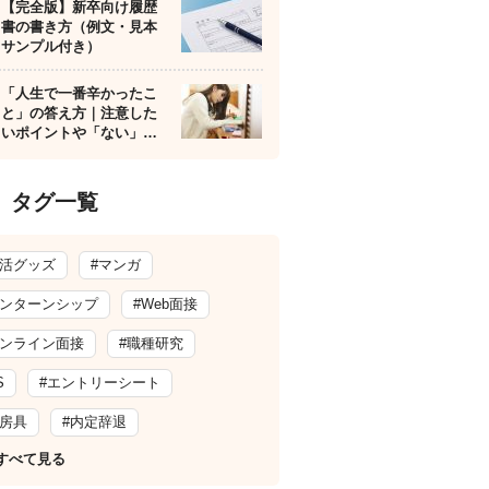
【完全版】新卒向け履歴
書の書き方（例文・見本
サンプル付き）
「人生で一番辛かったこ
と」の答え方｜注意した
いポイントや「ない」…
タグ一覧
就活グッズ
#マンガ
インターンシップ
#Web面接
オンライン面接
#職種研究
S
#エントリーシート
文房具
#内定辞退
すべて見る