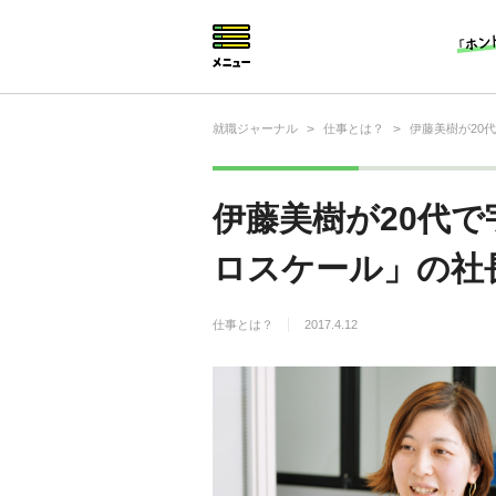
就職ジャーナル
>
仕事とは？
>
伊藤美樹が20
就活相談
就活ノウハウ
伊藤美樹が20代
仕事の選び方・ヒント
ロスケール」の社
仕事とは？
仕事とは？
2017.4.12
就活コラム