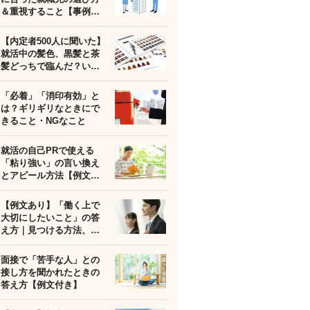
＆重視すること【事例…
【内定者500人に聞いた】
就活中の髪色、黒髪と茶
髪どっちで臨んだ？い…
「必着」「消印有効」と
は？ギリギリなときにで
きること・NGなこと
就活の自己PRで使える
「粘り強い」の言い換え
とアピール方法【例文…
【例文あり】「働く上で
大切にしたいこと」の答
え方｜見つける方法、…
面接で「苦手な人」との
接し方を聞かれたときの
答え方【例文付き】