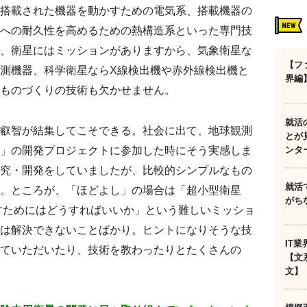
搭載された機器を動かすための電気系、搭載機器の
への耐久性を高めるための熱構造系といった専門技
、衛星にはミッションがありますから、気象衛星な
【フ
測機器、科学衛星ならX線検出機や赤外線検出機と
界編
ものづくりの技術も欠かせません。
就活
叡智が結集してこそできる。社会に出て、地球観測
とが
ンタ
」の開発プロジェクトに参加した時にそう実感しま
究・開発をしていましたが、比較的シンプルなもの
就活
。ところが、「ほどよし」の場合は「超小型衛星
がち
かすためにはどうすればいいか」という難しいミッショ
は解決できないことばかり。ヒントになりそうな技
IT
ていただいたり、技術を教わったりとたくさんの
【文
文】