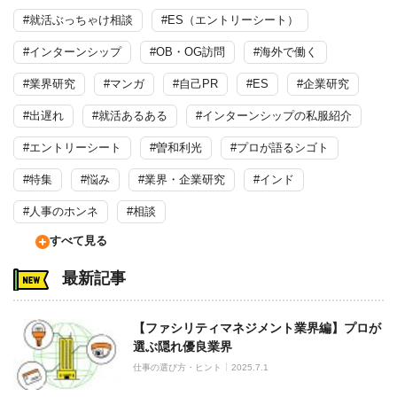
#就活ぶっちゃけ相談
#ES（エントリーシート）
#インターンシップ
#OB・OG訪問
#海外で働く
#業界研究
#マンガ
#自己PR
#ES
#企業研究
#出遅れ
#就活あるある
#インターンシップの私服紹介
#エントリーシート
#曽和利光
#プロが語るシゴト
#特集
#悩み
#業界・企業研究
#インド
#人事のホンネ
#相談
すべて見る
最新記事
【ファシリティマネジメント業界編】プロが
選ぶ隠れ優良業界
仕事の選び方・ヒント
2025.7.1