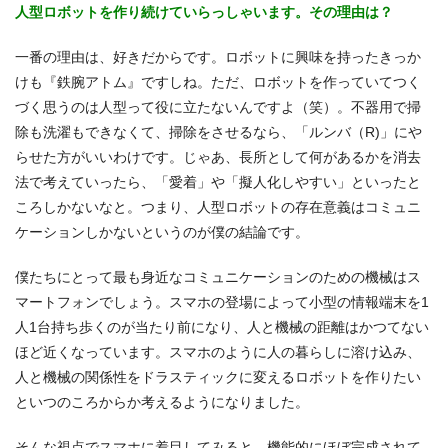
人型ロボットを作り続けていらっしゃいます。その理由は？
一番の理由は、好きだからです。ロボットに興味を持ったきっか
けも『鉄腕アトム』ですしね。ただ、ロボットを作っていてつく
づく思うのは人型って役に立たないんですよ（笑）。不器用で掃
除も洗濯もできなくて、掃除をさせるなら、「ルンバ（R)」にや
らせた方がいいわけです。じゃあ、長所として何があるかを消去
法で考えていったら、「愛着」や「擬人化しやすい」といったと
ころしかないなと。つまり、人型ロボットの存在意義はコミュニ
ケーションしかないというのが僕の結論です。
僕たちにとって最も身近なコミュニケーションのための機械はス
マートフォンでしょう。スマホの登場によって小型の情報端末を1
人1台持ち歩くのが当たり前になり、人と機械の距離はかつてない
ほど近くなっています。スマホのように人の暮らしに溶け込み、
人と機械の関係性をドラスティックに変えるロボットを作りたい
といつのころからか考えるようになりました。
そんな視点でスマホに着目してみると、機能的にほぼ完成されて