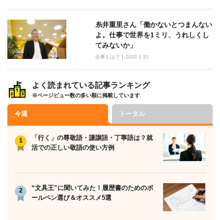
糸井重里さん「働かないとつまんない
よ。仕事で世界を1ミリ、うれしくし
てみないか」
仕事とは？
2020.1.31
よく読まれている記事ランキング
※ページビュー数の多い順に掲載しています
今週
トータル
「行く」の尊敬語・謙譲語・丁寧語は？就
活での正しい敬語の使い方例
“文具王”に聞いてみた！履歴書のためのボ
ールペン選び＆オススメ5選