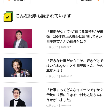
投
稿
こんな記事も読まれています
ナ
ビ
「根拠がなくても“信じる気持ち”が最
ゲ
強」100本以上の舞台に出演してきた
ー
川平慈英さんの信条とは？
シ
仕事とは？
2020.5.7
ョ
ン
「好きな仕事だからこそ、好きだけで
はいられない」と中川晃教さん。その
真意とは？
仕事とは？
2020.4.10
「仕事」ってどんなイメージですか？
伝統の世界に生きる中村七之助さんに
うかがいました。
仕事とは？
2020.4.6