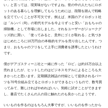
い」と言っては、現実味がないですよね。世の中の人たちにロボ
ットのある暮らしを理解してもらうためには、段階を踏んで戦略
を立てていくことが不可欠です。例えば、米国のアイロボット社
は「ルンバ（R)」の初代モデルを今よりずっと安い「おもちゃの
掃除機」として市場に出しました。それをユーザーがジョークグ
ッズ的に買い、「使ってみると、意外にゴミが取れる」と気づき
はじめたころに10万円台の本格的モデルを売り出したんです。つ
まり、おもちゃのフリをして上手に消費者を誘導したというわけ
です。
僕がデアゴスティーニ社と一緒に作った「ロビ」は約15万台以上
売れましたが、ヒットしたのはビジネスモデルによるところも大
きかったと思います。定期購読雑誌の付録として提供されるパー
ツを70号分組み立てるとロボットができるというもので、数号買
ってみて、難しければやめればいい。気軽に試すことができます
し、書店でたくさんの人の目に触れたのも良かったようです。
いいものを作るのはもちろん大事ですが、いいものを作ったから