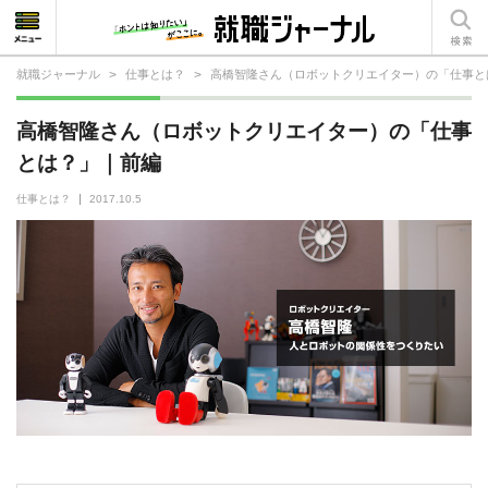
就職ジャーナル
>
仕事とは？
>
高橋智隆さん（ロボットクリエイター）の「仕事と
就活相談
高橋智隆さん（ロボットクリエイター）の「仕事
就活ノウハウ
とは？」｜前編
仕事の選び方・ヒント
仕事とは？
2017.10.5
仕事とは？
就活コラム