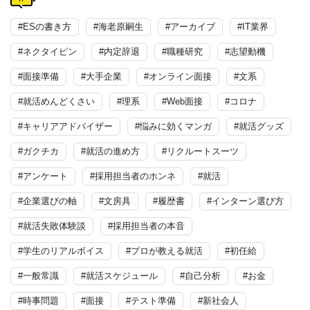
#ESの書き方
#海老原嗣生
#アーカイブ
#IT業界
#ネクタイピン
#内定辞退
#職種研究
#志望動機
#面接準備
#大手企業
#オンライン面接
#文系
#就活めんどくさい
#理系
#Web面接
#コロナ
#キャリアアドバイザー
#悩みに効くマンガ
#就活グッズ
#ガクチカ
#就活の進め方
#リクルートスーツ
#アンケート
#採用担当者のホンネ
#就活
#企業選びの軸
#文房具
#履歴書
#インターン選び方
#就活失敗体験談
#採用担当者の本音
#学生のリアルボイス
#プロが教える就活
#初任給
#一般常識
#就活スケジュール
#自己分析
#お金
#時事問題
#面接
#テスト準備
#新社会人