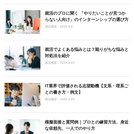
就活のプロに聞く 「やりたいことが見つか
らない人向け」のインターンシップの選び方
就活相談
2025.6.4
就活でよくある悩みとは？陥りがちな悩みと
対処法を紹介
就活相談
2025.4.23
IT業界で評価される志望動機【文系・理系ご
との書き方・例文】
就活相談
2025.4.23
模擬面接と質問例｜プロとの練習方法、身近
な依頼先、一人でのやり方