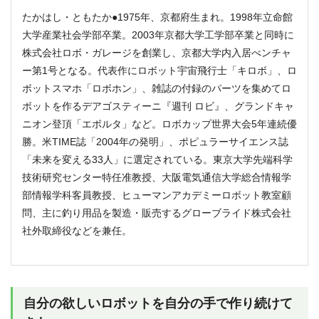
たかはし・ともたか●1975年、京都府生まれ。1998年立命館
大学産業社会学部卒業。2003年京都大学工学部卒業と同時に
株式会社ロボ・ガレージを創業し、京都大学内入居べンチャ
ー第1号となる。代表作にロボット宇宙飛行士「キロボ」、ロ
ボットスマホ「ロボホン」、雑誌の付録のパーツを集めてロ
ボットを作るデアゴスティーニ『週刊 ロビ』、グランドキャ
ニオン登頂「エボルタ」など。ロボカップ世界大会5年連続優
勝。米TIME誌「2004年の発明」、ポピュラーサイエンス誌
「未来を変える33人」に選定されている。東京大学先端科学
技術研究センター特任准教授、大阪電気通信大学総合情報学
部情報学科客員教授、ヒューマンアカデミーロボット教室顧
問、主に釣り用品を製造・販売するグローブライド株式会社
社外取締役などを兼任。
自分の欲しいロボットを自分の手で作り続けて