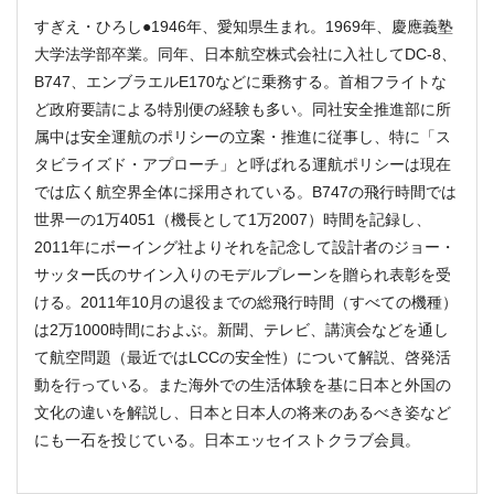
すぎえ・ひろし●1946年、愛知県生まれ。1969年、慶應義塾
大学法学部卒業。同年、日本航空株式会社に入社してDC-8、
B747、エンブラエルE170などに乗務する。首相フライトな
ど政府要請による特別便の経験も多い。同社安全推進部に所
属中は安全運航のポリシーの立案・推進に従事し、特に「ス
タビライズド・アプローチ」と呼ばれる運航ポリシーは現在
では広く航空界全体に採用されている。B747の飛行時間では
世界一の1万4051（機長として1万2007）時間を記録し、
2011年にボーイング社よりそれを記念して設計者のジョー・
サッター氏のサイン入りのモデルプレーンを贈られ表彰を受
ける。2011年10月の退役までの総飛行時間（すべての機種）
は2万1000時間におよぶ。新聞、テレビ、講演会などを通し
て航空問題（最近ではLCCの安全性）について解説、啓発活
動を行っている。また海外での生活体験を基に日本と外国の
文化の違いを解説し、日本と日本人の将来のあるべき姿など
にも一石を投じている。日本エッセイストクラブ会員。