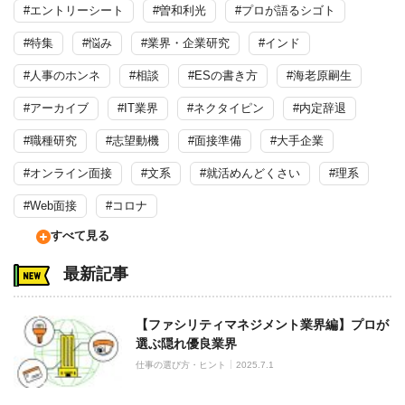
#エントリーシート
#曽和利光
#プロが語るシゴト
#特集
#悩み
#業界・企業研究
#インド
#人事のホンネ
#相談
#ESの書き方
#海老原嗣生
#アーカイブ
#IT業界
#ネクタイピン
#内定辞退
#職種研究
#志望動機
#面接準備
#大手企業
#オンライン面接
#文系
#就活めんどくさい
#理系
#Web面接
#コロナ
すべて見る
最新記事
【ファシリティマネジメント業界編】プロが
選ぶ隠れ優良業界
仕事の選び方・ヒント
2025.7.1