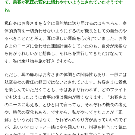
て、乗客が気圧の変化に慣れやすいようにされていたそうです
ね。
私自身はお客さまを安全に目的地に送り届けるのはもちろん、身
体的負荷を一切負わせないようにするのが機長としての自分のや
るべきことだと考え、耳に優しい運航を心がけていました。お客
さまのニーズに合わせた運航計画をしていたのも、自分が乗客な
ら何がうれしいかと想像し、それらを実行してきただけなんで
す。私は乗り物や旅が好きですから。
ただし、耳の痛みはお客さまの体調との関係性もあり、一般には
航空会社の責任の範囲ではないとされています。お客さまに景色
を楽しんでいただくことも、今はあまり行われず、どのフライト
でも決まったように食事の後は機内が暗くなります。「お客さま
のニーズに応える」とひと口で言っても、それぞれの機長の考え
や、時代の変化もある。ですから、私がやってきたことが「正
解」というわけではなく、それぞれのやり方があっていいのです
が、若いパイロットと一緒に空を飛んだり、指導を担当して気に
なったのは、マニュアルにとらわれた人が目立つことです。