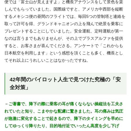
便では「富士山が見えますよ」と機長アナウンスをして景色を楽
しんでもらっていました。国際線ですと、アメリカ中西部を縦断
するメキシコ便の昼間のフライトでは、毎回5つの管制塔と連絡を
取って許可を得、グランドキャニオンの上を飛んで絶景を乗客に
プレゼントすることにしていました。安全運航、定時運航が第一
なのは言うまでもありませんが、その上でプラスアルファを提供
すると、お客さまが喜んでくださる。アンケートで「これからも
日本航空を利用します」という感想を頂くことも多く、機長とし
てそれ以上にうれしいことはなかったですね。
42年間のパイロット人生で見つけた究極の「安
全対策」
－ご著書で、降下の際に乗客の耳が痛くならない操縦法を工夫さ
れていたと知り、こまやかな配慮に驚きました。耳の痛みは気圧
が急激に変化することで起きるので、降下のタイミングを早めに
してゆっくり降りたり、目的地付近でいったん高度を少し下げ