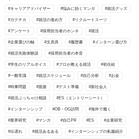
#キャリアアドバイザー
#悩みに効くマンガ
#就活グッズ
#ガクチカ
#就活の進め方
#リクルートスーツ
#アンケート
#採用担当者のホンネ
#就活
#企業選びの軸
#文房具
#履歴書
#インターン選び方
#就活失敗体験談
#採用担当者の本音
#学生のリアルボイス
#プロが教える就活
#初任給
#一般常識
#就活スケジュール
#自己分析
#お金
#時事問題
#面接
#テスト準備
#新社会人
#就活ぶっちゃけ相談
#ES（エントリーシート）
#インターンシップ
#OB・OG訪問
#海外で働く
#業界研究
#マンガ
#自己PR
#ES
#企業研究
#出遅れ
#就活あるある
#インターンシップの私服紹介