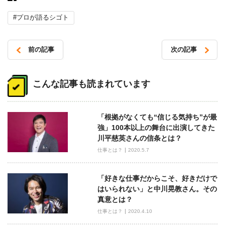
#プロが語るシゴト
前の記事
次の記事
投
稿
こんな記事も読まれています
ナ
ビ
「根拠がなくても“信じる気持ち”が最
ゲ
強」100本以上の舞台に出演してきた
ー
川平慈英さんの信条とは？
シ
仕事とは？
2020.5.7
ョ
ン
「好きな仕事だからこそ、好きだけで
はいられない」と中川晃教さん。その
真意とは？
仕事とは？
2020.4.10