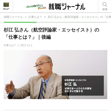
就職ジャーナル
>
仕事とは？
>
杉江 弘さん（航空評論家・エッセイスト）の「仕
就活相談
杉江 弘さん（航空評論家・エッセイスト）の
就活ノウハウ
「仕事とは？」｜後編
仕事の選び方・ヒント
仕事とは？
2017.11.1
仕事とは？
就活コラム