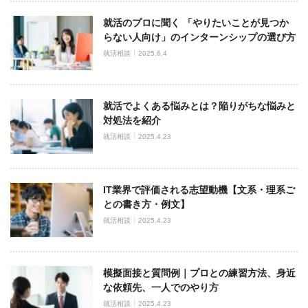
就活のプロに聞く 「やりたいことが見つか
らない人向け」のインターンシップの選び方
就活相談
2025.6.4
就活でよくある悩みとは？陥りがちな悩みと
対処法を紹介
就活相談
2025.4.23
IT業界で評価される志望動機【文系・理系ご
との書き方・例文】
就活相談
2025.4.23
模擬面接と質問例｜プロとの練習方法、身近
な依頼先、一人でのやり方
就活相談
2025.4.23