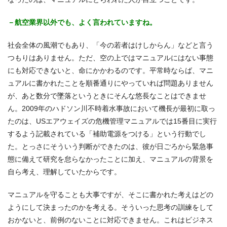
－航空業界以外でも、よく言われていますね。
社会全体の風潮でもあり、「今の若者はけしからん」などと言う
つもりはありません。ただ、空の上ではマニュアルにはない事態
にも対応できないと、命にかかわるのです。平常時ならば、マニ
ュアルに書かれたことを順番通りにやっていれば問題ありません
が、あと数分で墜落というときにそんな悠長なことはできませ
ん。2009年のハドソン川不時着水事故において機長が最初に取っ
たのは、USエアウェイズの危機管理マニュアルでは15番目に実行
するよう記載されている「補助電源をつける」という行動でし
た。とっさにそういう判断ができたのは、彼が日ごろから緊急事
態に備えて研究を怠らなかったことに加え、マニュアルの背景を
自ら考え、理解していたからです。
マニュアルを守ることも大事ですが、そこに書かれた考えはどの
ようにして決まったのかを考える。そういった思考の訓練をして
おかないと、前例のないことに対応できません。これはビジネス