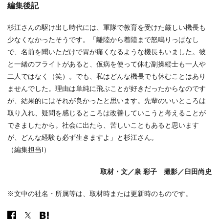
編集後記
杉江さんの駆け出し時代には、軍隊で教育を受けた厳しい機長も
少なくなかったそうです。「離陸から着陸まで怒鳴りっぱなし
で、名前を聞いただけで胃が痛くなるような機長もいました。彼
と一緒のフライトがあると、仮病を使って休む副操縦士も一人や
二人ではなく（笑）。でも、私はどんな機長でも休むことはあり
ませんでした。理由は単純に飛ぶことが好きだったからなのです
が、結果的にはそれが良かったと思います。先輩のいいところは
取り入れ、疑問を感じるところは改善していこうと考えることが
できましたから。社会に出たら、苦しいこともあると思います
が、どんな経験も必ず生きますよ」と杉江さん。
（編集担当I）
取材・文／泉 彩子 撮影／臼田尚史
※文中の社名・所属等は、取材時または更新時のものです。