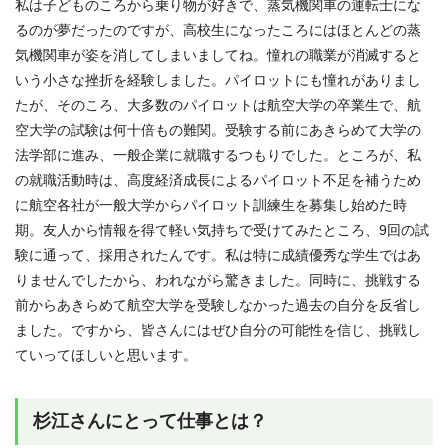
私は子どものころから乗り物が好きで、蒸気機関車の運転士にな
るのが夢だったのですが、高校生になったころにはほとんどの蒸
気機関車が姿を消してしまいましてね。憧れの職業が消滅すると
いう小さな挫折を経験しました。パイロットにも憧れがありまし
たが、そのころ、大多数のパイロットは航空大学の卒業生で、航
空大学の試験は何十倍もの難関。受験する前にあきらめて大学の
法学部に進み、一般企業に就職するつもりでした。ところが、私
の就職活動時は、高度経済成長によるパイロット不足を補うため
に航空各社が一般大学からパイロット訓練生を募集し始めた時
期。友人から情報を得て軽い気持ちで受けてみたところ、9回の試
験に通って、採用されたんです。私は特に成績優秀な学生ではあ
りませんでしたから、われながら驚きました。同時に、挑戦する
前からあきらめて航空大学を受験しなかった過去の自分を反省し
ました。ですから、皆さんにはぜひ自分の可能性を信じ、挑戦し
ていってほしいと思います。
杉江さんにとって仕事とは？