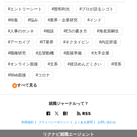
#エントリーシート
#曽和利光
#プロが語るシゴト
#特集
#悩み
#業界・企業研究
#インド
#人事のホンネ
#相談
#ESの書き方
#海老原嗣生
#アーカイブ
#IT業界
#ネクタイピン
#内定辞退
#職種研究
#志望動機
#面接準備
#大手企業
#オンライン面接
#文系
#就活めんどくさい
#理系
#Web面接
#コロナ
すべて見る
就職ジャーナルって？
利用規約
プライバシーポリシー
よくある質問
お問い合わせ
リクナビ就職エージェント