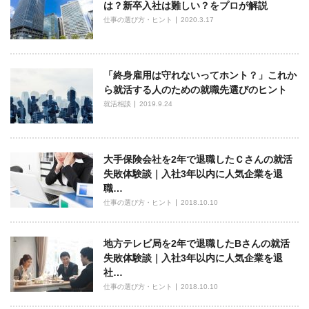
は？新卒入社は難しい？をプロが解説
仕事の選び方・ヒント
2020.3.17
「終身雇用は守れないってホント？」これか
ら就活する人のための就職先選びのヒント
就活相談
2019.9.24
大手保険会社を2年で退職したＣさんの就活
失敗体験談｜入社3年以内に人気企業を退
職…
仕事の選び方・ヒント
2018.10.10
地方テレビ局を2年で退職したBさんの就活
失敗体験談｜入社3年以内に人気企業を退
社…
仕事の選び方・ヒント
2018.10.10