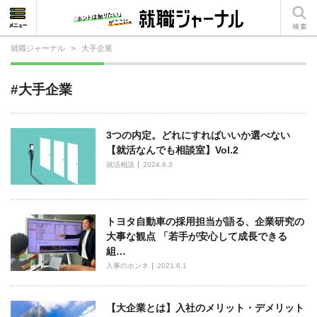
就職ジャーナル
>
大手企業
就活相談
#大手企業
就活ノウハウ
仕事の選び方・ヒント
3つの内定。どれにすればいいか選べない
【就活なんでも相談室】Vol.2
仕事とは？
就活相談
2024.6.3
就活コラム
トヨタ自動車の採用担当が語る、企業研究の
大事な観点 「若手が安心して成長できる
組…
人事のホンネ
2021.6.1
【大企業とは】入社のメリット・デメリット