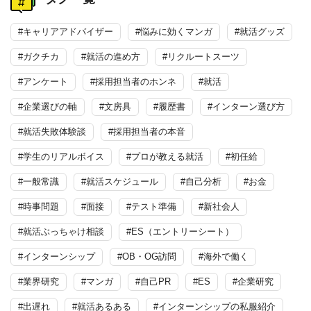
#キャリアアドバイザー
#悩みに効くマンガ
#就活グッズ
#ガクチカ
#就活の進め方
#リクルートスーツ
#アンケート
#採用担当者のホンネ
#就活
#企業選びの軸
#文房具
#履歴書
#インターン選び方
#就活失敗体験談
#採用担当者の本音
#学生のリアルボイス
#プロが教える就活
#初任給
#一般常識
#就活スケジュール
#自己分析
#お金
#時事問題
#面接
#テスト準備
#新社会人
#就活ぶっちゃけ相談
#ES（エントリーシート）
#インターンシップ
#OB・OG訪問
#海外で働く
#業界研究
#マンガ
#自己PR
#ES
#企業研究
#出遅れ
#就活あるある
#インターンシップの私服紹介