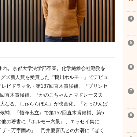
生まれ。京都大学法学部卒業。化学繊維会社勤務を
エッグズ新人賞を受賞した『鴨川ホルモー』でデビュ
レビドラマ化・第137回直木賞候補、『プリンセ
1回直木賞候補、『かのこちゃんとマドレーヌ夫
偉大なる、しゅららぼん』が映画化、『とっぴんぱ
賞候補、『悟浄出立』で第152回直木賞候補、第5
の他の著書に『ホルモー六景』、エッセイ集に
『ザ・万字固め』、門井慶喜氏との共著に『ぼく