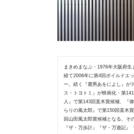
まきめまなぶ・1976年大阪府
経て2006年に第4回ボイルド
ー。続く『鹿男あをによし』がテ
ス・トヨトミ』が映画化・第14
人』で第143回直木賞候補、『
らりの風太郎』で第150回直木
回山田風太郎賞候補となる。そ
『ザ・万歩計』『ザ・万遊記』