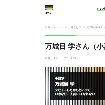
就職ジャーナル
>
仕事とは？
>
万城目 学さん
就活相談
就活ノウハウ
万城目 学さん（
仕事の選び方・ヒント
仕事とは？
2016.4.13
仕事とは？
就活コラム