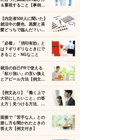
＆重視すること【事例…
【内定者500人に聞いた】
就活中の髪色、黒髪と茶
髪どっちで臨んだ？い…
「必着」「消印有効」と
は？ギリギリなときにで
きること・NGなこと
就活の自己PRで使える
「粘り強い」の言い換え
とアピール方法【例文…
【例文あり】「働く上で
大切にしたいこと」の答
え方｜見つける方法、…
面接で「苦手な人」との
接し方を聞かれたときの
答え方【例文付き】