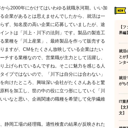
年から2000年にかけてはいわゆる就職氷河期。いい加
る企業があるとは思えませんでしたから、就活は一
らず、知名度の高い企業に応募していましたが、途
【フ
イントは「川上・川下の法則」です。製品の製造工
界編
る業種を「川上産業」、最終製品を作って販売する
りますが、CMをたくさん放映している企業はたい
就活
とが
ーチする業種なので、営業職が主力として活躍し、
ンタ
り上げられているんですね。そこに魅力を感じる人
タイプではないので、「川下は自分には合わない」
就活
を向けたところ、興味深い会社がたくさんあると驚
がち
原料を加工し、世の中の役に立つ形にしていく「川
いいなと思い、企画関連の職種を希望して化学繊維
IT
【文
文】
、静岡工場の経理職。適性検査の結果が反映された