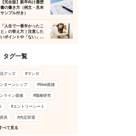
【完全版】新卒向け履歴
書の書き方（例文・見本
サンプル付き）
「人生で一番辛かったこ
と」の答え方｜注意した
いポイントや「ない」…
タグ一覧
就活グッズ
#マンガ
インターンシップ
#Web面接
オンライン面接
#職種研究
S
#エントリーシート
文房具
#内定辞退
すべて見る