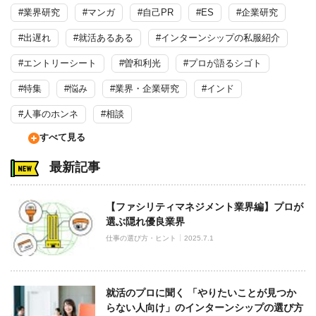
#業界研究
#マンガ
#自己PR
#ES
#企業研究
#出遅れ
#就活あるある
#インターンシップの私服紹介
#エントリーシート
#曽和利光
#プロが語るシゴト
#特集
#悩み
#業界・企業研究
#インド
#人事のホンネ
#相談
すべて見る
最新記事
【ファシリティマネジメント業界編】プロが
選ぶ隠れ優良業界
仕事の選び方・ヒント
2025.7.1
就活のプロに聞く 「やりたいことが見つか
らない人向け」のインターンシップの選び方