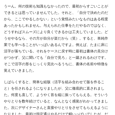
うーん。何の技術も知識もなかったので、最初からすごいことが
できるとは思っていませんでした。それと、「自分で決めたのだ
から、ここでやるしかない」という覚悟みたいなものはある程度
あったかもしれません。与えられた仕事をただやるのではなく、
どうすればスムーズにより良くできるかは工夫していました。ど
うせやるなら、その方が自分が楽だから（笑）。すると、単純作
業でも学べることがいっぱいあるんですよ。例えば、たまに床に
活字が落ちている。それをケースに戻す時に最初は書体の見分け
がつかず、父に聞いても「自分で見ろ」と一蹴されるわけです。
そこで活字の形をじっくり見比べるうちに、書体の名前や特徴を
覚えていきました。
しばらくすると、簡単な組版（活字を組み合わせて版を作るこ
と）を任されるようになりましたが、父に徹底的に直されまし
た。何度も直して、ようやく首を縦に振ってもらえる。そういう
やりとりを数年続けていると、なんとなく感覚がわかってきまし
た。次にデザイナーさんと直接やりとりをさせてもらえるように
なりました。最初は指定通りやるだけで精いっぱいでしたが、だ