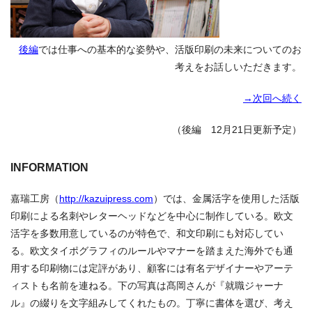
後編
では仕事への基本的な姿勢や、活版印刷の未来についてのお
考えをお話しいただきます。
→次回へ続く
（後編 12月21日更新予定）
INFORMATION
嘉瑞工房（
http://kazuipress.com
）では、金属活字を使用した活版
印刷による名刺やレターヘッドなどを中心に制作している。欧文
活字を多数用意しているのが特色で、和文印刷にも対応してい
る。欧文タイポグラフィのルールやマナーを踏まえた海外でも通
用する印刷物には定評があり、顧客には有名デザイナーやアーテ
ィストも名前を連ねる。下の写真は髙岡さんが『就職ジャーナ
ル』の綴りを文字組みしてくれたもの。丁寧に書体を選び、考え