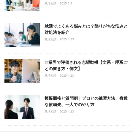
就活相談
2025.6.4
就活でよくある悩みとは？陥りがちな悩みと
対処法を紹介
就活相談
2025.4.23
IT業界で評価される志望動機【文系・理系ご
との書き方・例文】
就活相談
2025.4.23
模擬面接と質問例｜プロとの練習方法、身近
な依頼先、一人でのやり方
就活相談
2025.4.23