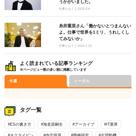
うかがいました。
仕事とは？
2020.4.6
糸井重里さん「働かないとつまんない
よ。仕事で世界を1ミリ、うれしくし
てみないか」
仕事とは？
2020.1.31
よく読まれている記事ランキング
※ページビュー数の多い順に掲載しています
今週
トータル
タグ一覧
#ESの書き方
#海老原嗣生
#アーカイブ
#IT業界
#ネクタイピン
#内定辞退
#職種研究
#志望動機