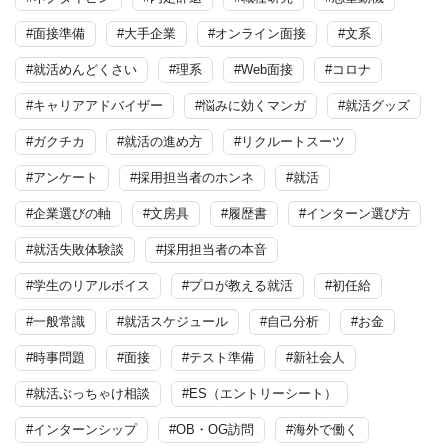
#面接準備
#大手企業
#オンライン面接
#文系
#就活めんどくさい
#理系
#Web面接
#コロナ
#キャリアアドバイザー
#悩みに効くマンガ
#就活グッズ
#ガクチカ
#就活の進め方
#リクルートスーツ
#アンケート
#採用担当者のホンネ
#就活
#企業選びの軸
#文房具
#履歴書
#インターン選び方
#就活失敗体験談
#採用担当者の本音
#学生のリアルボイス
#プロが教える就活
#初任給
#一般常識
#就活スケジュール
#自己分析
#お金
#時事問題
#面接
#テスト準備
#新社会人
#就活ぶっちゃけ相談
#ES（エントリーシート）
#インターンシップ
#OB・OG訪問
#海外で働く