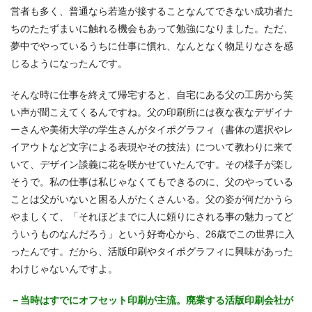
営者も多く、普通なら若造が接することなんてできない成功者た
ちのたたずまいに触れる機会もあって勉強になりました。ただ、
夢中でやっているうちに仕事に慣れ、なんとなく物足りなさを感
じるようになったんです。
そんな時に仕事を終えて帰宅すると、自宅にある父の工房から笑
い声が聞こえてくるんですね。父の印刷所には夜な夜なデザイナ
ーさんや美術大学の学生さんがタイポグラフィ（書体の選択やレ
イアウトなど文字による表現やその技法）について教わりに来て
いて、デザイン談義に花を咲かせていたんです。その様子が楽し
そうで。私の仕事は私じゃなくてもできるのに、父のやっている
ことは父がいないと困る人がたくさんいる。父の姿が何だかうら
やましくて、「それほどまでに人に頼りにされる事の魅力ってど
ういうものなんだろう」という好奇心から、26歳でこの世界に入
ったんです。だから、活版印刷やタイポグラフィに興味があった
わけじゃないんですよ。
－当時はすでにオフセット印刷が主流。廃業する活版印刷会社が