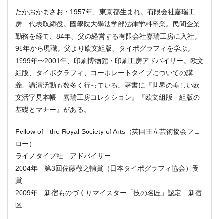
たかおかまさお・1957年、東京都生まれ。有限会社嘉瑞工
房 代表取締役。國學院大學法学部法律学科卒業。民間企業
勤務を経て、84年、父の経営する有限会社嘉瑞工房に入社。
95年から現職。父より欧文組版、タイポグラフィを学ぶ。
1999年〜2001年、印刷博物館・印刷工房アドバイザー。欧文
組版、タイポグラフィ、コーポレートタイプについての講
義、講演活動も数多く行っている。著書に『世界の美しい欧
文活字見本帳 嘉瑞工房コレクション』『欧文組版 組版の
基礎とマナー』がある。
Fellow of the Royal Society of Arts（英国王立芸術協会フェ
ロー）
ライノタイプ社 アドバイザー
2004年 第3回佐藤敬之輔賞（日本タイポグラフィ協会）受
賞
2009年 新宿ものづくりマイスター「技の名匠」認定 新宿
区