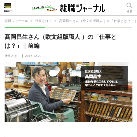
就職ジャーナル
>
仕事とは？
>
髙岡昌生さん（欧文組版職人 ）の「仕事とは？」
就活相談
髙岡昌生さん（欧文組版職人 ）の「仕事と
就活ノウハウ
は？」｜前編
仕事の選び方・ヒント
仕事とは？
2016.12.20
仕事とは？
就活コラム