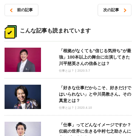
前の記事
次の記事
投
稿
こんな記事も読まれています
ナ
ビ
「根拠がなくても“信じる気持ち”が最
ゲ
強」100本以上の舞台に出演してきた
ー
川平慈英さんの信条とは？
シ
仕事とは？
2020.5.7
ョ
ン
「好きな仕事だからこそ、好きだけで
はいられない」と中川晃教さん。その
真意とは？
仕事とは？
2020.4.10
「仕事」ってどんなイメージですか？
伝統の世界に生きる中村七之助さんに