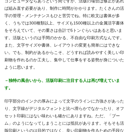
コンピュータならあっという間ですが、活版の場合は修正があれ
ば組み直す必要があり、制作に時間がかかります。たくさんの活
字の管理・メンテナンスもひと苦労でね。特に欧文は書体が多
く、うちでは300種類以上、サイズも1500種以上の金属活字書体
をそろえていて、その重さは合計で5トンぐらいはあると思いま
す。活版というのは手間のかかる、不自由な印刷方式なんです。
また、文字サイズや書体、レイアウトの変更も簡単にはできな
い。でも、制約があるからこそ、どうすれば読みやすく美しい印
刷物を作れるのか工夫し、集中して仕事をする姿勢が身についた
ように思います。
－独特の風合いから、活版印刷に注目する人は再び増えていま
す。
印字部分のインクの厚みによって文字のラインに力強さがあった
り、文字線がデジタルフォントと比べ滑らかでなかったり、オフ
セット印刷にはない味わいも確かにありますね。ただ、「ブー
ム」のようになってしまうことには抵抗があります。そもそも活
版印刷というのは目的ではなく、良い印刷物を作るための手段な