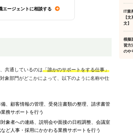
職エージェントに相談する
IT
【文
文】
模擬
習方
のや
、共通しているのは
「誰かのサポートをする仕事」
対象部門がどこかによって、以下のように名称や仕
準備、顧客情報の管理、受発注書類の整理、請求書管
の業務サポートを行う
用対象者への連絡、説明会や面接の日程調整、会議室
成など人事・採用にかかわる業務サポートを行う