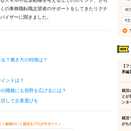
るスキルや志望動機を考える上でのポイント、さら
くの事務職転職志望者のサポートをしてきたリクナ
#E
バイザーに聞きました。
#
いる？働き方の特徴は？
【フ
界編
ポイントは？
かの職種にも視野を広げるには？
就活
とが
注目して企業選びを
ンタ
就活
がち
に！納得のいく就活をプロがサポート／