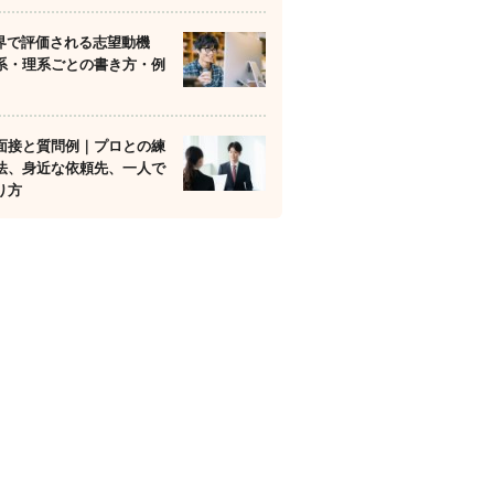
業界で評価される志望動機
系・理系ごとの書き方・例
面接と質問例｜プロとの練
法、身近な依頼先、一人で
り方